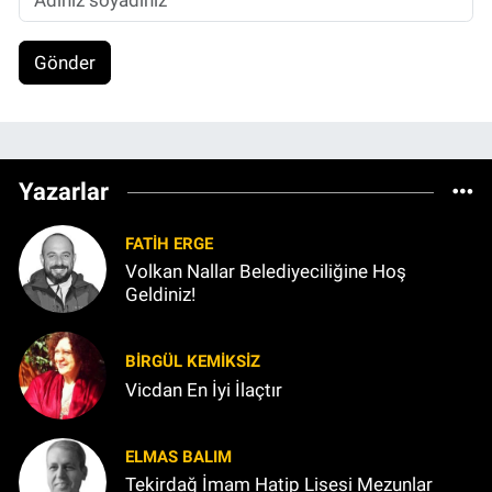
Gönder
Yazarlar
FATIH ERGE
Volkan Nallar Belediyeciliğine Hoş
Geldiniz!
BIRGÜL KEMİKSİZ
Vicdan En İyi İlaçtır
ELMAS BALIM
Tekirdağ İmam Hatip Lisesi Mezunlar