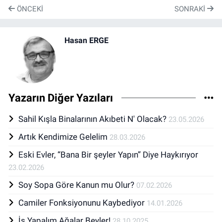
ÖNCEKI
SONRAKI
Hasan ERGE
Yazarın Diğer Yazıları
Sahil Kışla Binalarının Akıbeti N' Olacak?
23.05.2026
Artık Kendimize Gelelim
28.03.2026
Eski Evler, “Bana Bir şeyler Yapın” Diye Haykırıyor
23.02.2026
Soy Sopa Göre Kanun mu Olur?
07.02.2026
Camiler Fonksiyonunu Kaybediyor
14.01.2026
İş Yapalım Ağalar Beyler!
28.10.2025