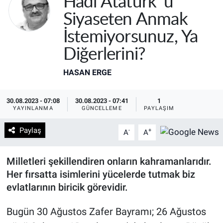
Hadi Atatürk' ü
Siyaseten Anmak
İstemiyorsunuz, Ya
Diğerlerini?
HASAN ERGE
30.08.2023 - 07:08
30.08.2023 - 07:41
1
YAYINLANMA
GÜNCELLEME
PAYLAŞIM
Paylaş
-
+
A
A
Milletleri şekillendiren onların kahramanlarıdır.
Her fırsatta isimlerini yücelerde tutmak biz
evlatlarının biricik görevidir.
Bugün 30 Ağustos Zafer Bayramı; 26 Ağustos