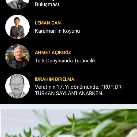
Buluşması
LEMAN CAN
Karaman' ın Koyunu
AHMET AÇIKGÖZ
Türk Dünyasında Turancılık
İBRAHIM BİRELMA
Vefatının 17. Yıldönümünde, PROF. DR.
TÜRKAN SAYLAN’I ANARKEN…