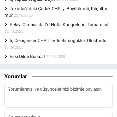
Tekirdağ' daki Çatlak CHP' yi Büyütür mü, Küçültür
mü?
23.10.2025
Pekiyi Olmasa da İYİ Notla Kongrelerini Tamamladı
12.10.2025
İç Çekişmeler CHP’ lilerde Bir soğukluk Oluşturdu
27.09.2025
Eski Dilde Buna... !
24.06.2025
Yorumlar