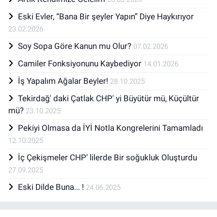
Eski Evler, “Bana Bir şeyler Yapın” Diye Haykırıyor
23.02.2026
Soy Sopa Göre Kanun mu Olur?
07.02.2026
Camiler Fonksiyonunu Kaybediyor
14.01.2026
İş Yapalım Ağalar Beyler!
28.10.2025
Tekirdağ' daki Çatlak CHP' yi Büyütür mü, Küçültür
mü?
23.10.2025
Pekiyi Olmasa da İYİ Notla Kongrelerini Tamamladı
12.10.2025
İç Çekişmeler CHP’ lilerde Bir soğukluk Oluşturdu
27.09.2025
Eski Dilde Buna... !
24.06.2025