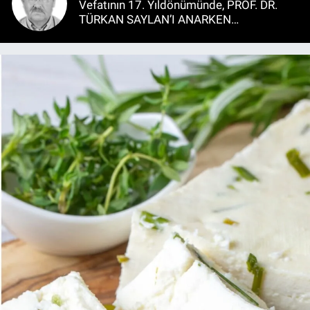
Vefatının 17. Yıldönümünde, PROF. DR.
TÜRKAN SAYLAN’I ANARKEN…