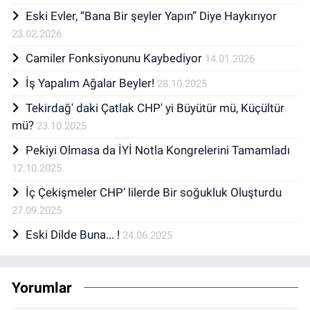
Eski Evler, “Bana Bir şeyler Yapın” Diye Haykırıyor
23.02.2026
Camiler Fonksiyonunu Kaybediyor
14.01.2026
İş Yapalım Ağalar Beyler!
28.10.2025
Tekirdağ' daki Çatlak CHP' yi Büyütür mü, Küçültür
mü?
23.10.2025
Pekiyi Olmasa da İYİ Notla Kongrelerini Tamamladı
12.10.2025
İç Çekişmeler CHP’ lilerde Bir soğukluk Oluşturdu
27.09.2025
Eski Dilde Buna... !
24.06.2025
Yorumlar