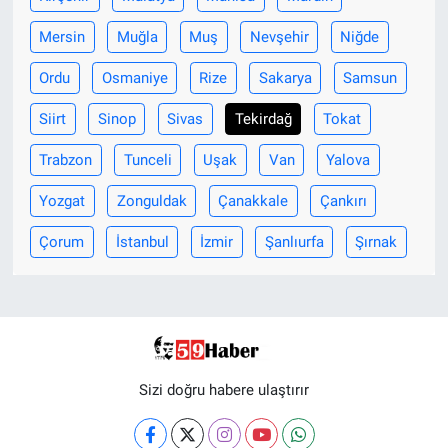
Mersin
Muğla
Muş
Nevşehir
Niğde
Ordu
Osmaniye
Rize
Sakarya
Samsun
Siirt
Sinop
Sivas
Tekirdağ
Tokat
Trabzon
Tunceli
Uşak
Van
Yalova
Yozgat
Zonguldak
Çanakkale
Çankırı
Çorum
İstanbul
İzmir
Şanlıurfa
Şırnak
Sizi doğru habere ulaştırır