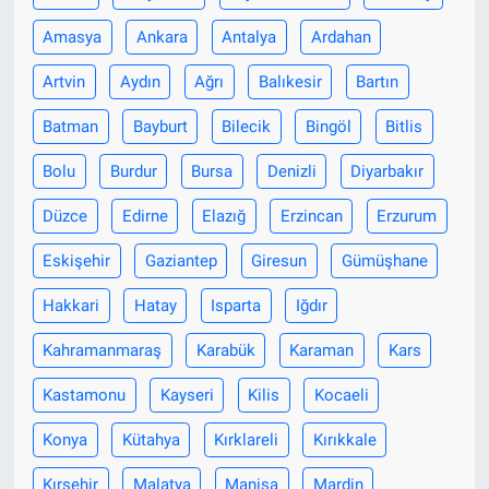
Amasya
Ankara
Antalya
Ardahan
Artvin
Aydın
Ağrı
Balıkesir
Bartın
Batman
Bayburt
Bilecik
Bingöl
Bitlis
Bolu
Burdur
Bursa
Denizli
Diyarbakır
Düzce
Edirne
Elazığ
Erzincan
Erzurum
Eskişehir
Gaziantep
Giresun
Gümüşhane
Hakkari
Hatay
Isparta
Iğdır
Kahramanmaraş
Karabük
Karaman
Kars
Kastamonu
Kayseri
Kilis
Kocaeli
Konya
Kütahya
Kırklareli
Kırıkkale
Kırşehir
Malatya
Manisa
Mardin