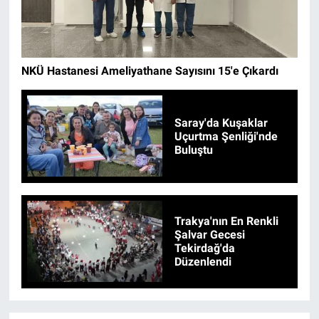
NKÜ Hastanesi Ameliyathane Sayısını 15'e Çıkardı
Saray'da Kuşaklar
Uçurtma Şenliği'nde
Buluştu
Trakya'nın En Renkli
Şalvar Gecesi
Tekirdağ'da
Düzenlendi