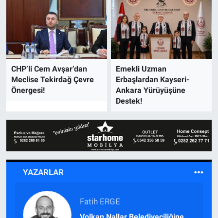
CHP’li Cem Avşar’dan
Emekli Uzman
Meclise Tekirdağ Çevre
Erbaşlardan Kayseri-
Önergesi!
Ankara Yürüyüşüne
Destek!
YAZARLAR
Fatih ERGE
Volkan Nallar Belediyeciliğine