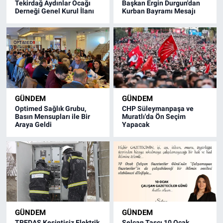
Tekirdağ Aydınlar Ocağı
Başkan Ergin Durgun'dan
Derneği Genel Kurul İlanı
Kurban Bayramı Mesajı
GÜNDEM
GÜNDEM
Optimed Sağlık Grubu,
CHP Süleymanpaşa ve
Basın Mensupları ile Bir
Muratlı'da Ön Seçim
Araya Geldi
Yapacak
GÜNDEM
GÜNDEM
TREDAŞ Kesintisiz Elektrik
Selcan Taşçı 10 Ocak