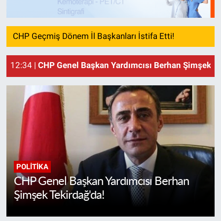
CHP Geçmiş Dönem İl Başkanları İstifa Etti!
12:34 |
CHP Genel Başkan Yardımcısı Berhan Şimşek Te
12
POLITIKA
CHP Genel Başkan Yardımcısı Berhan
Şimşek Tekirdağ'da!