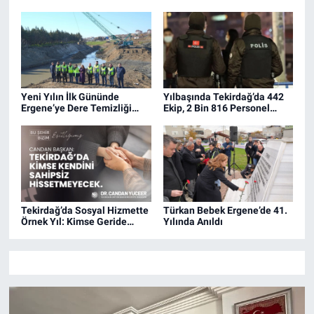
yönetimler arasında yer aldı.
Yeni Yılın İlk Gününde
Yılbaşında Tekirdağ’da 442
Ergene’ye Dere Temizliği
Ekip, 2 Bin 816 Personel
Müjdesi
Görevde
Tekirdağ’da Sosyal Hizmette
Türkan Bebek Ergene’de 41.
Örnek Yıl: Kimse Geride
Yılında Anıldı
Değil