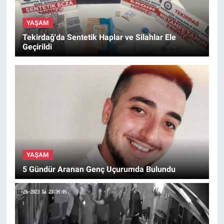
YAŞAM
Tekirdağ'da Sentetik Haplar ve Silahlar Ele
Geçirildi
YAŞAM
5 Gündür Aranan Genç Uçurumda Bulundu