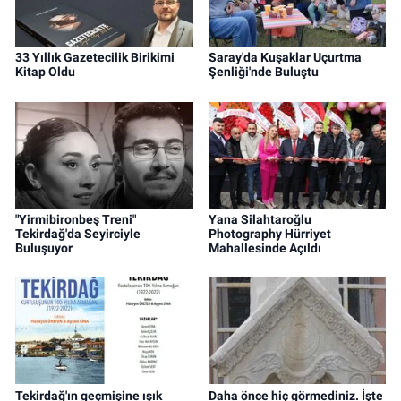
33 Yıllık Gazetecilik Birikimi
Saray'da Kuşaklar Uçurtma
Kitap Oldu
Şenliği'nde Buluştu
"Yirmibironbeş Treni"
Yana Silahtaroğlu
Tekirdağ'da Seyirciyle
Photography Hürriyet
Buluşuyor
Mahallesinde Açıldı
Tekirdağ'ın geçmişine ışık
Daha önce hiç görmediniz. İşte