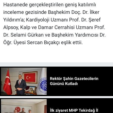
Hastanede gerçekleştirilen geniş katılımlı
inceleme gezisinde Başhekim Doç. Dr. İlker
Yıldırım'a; Kardiyoloji Uzmanı Prof. Dr. Şeref
Alpsoy, Kalp ve Damar Cerrahisi Uzmanı Prof.
Dr. Selami Gürkan ve Başhekim Yardımcısı Dr.
Öğr. Üyesi Sercan Bıçakçı eşlik ettii.
Rektör Şahin Gazetecilerin
Gününü Kutladı
İlk ziyaret MHP Tekirdağ İl