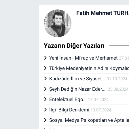
Fatih Mehmet TUR
Yazarın Diğer Yazıları
Yeni İnsan - Mi'raç ve Merhamet
27.0
Türkiye Medeniyetinin Adını Koymalı
Kadızâde-İlim ve Siyaset...
01.10.2024
Şeyh Dediğin Nazar Eder...!
25.08.2024
Entelektüel Ego...
17.07.2024
İlgi- Bilgi Denklemi
13.07.2024
Sosyal Medya Psikopatları ve Aptallar