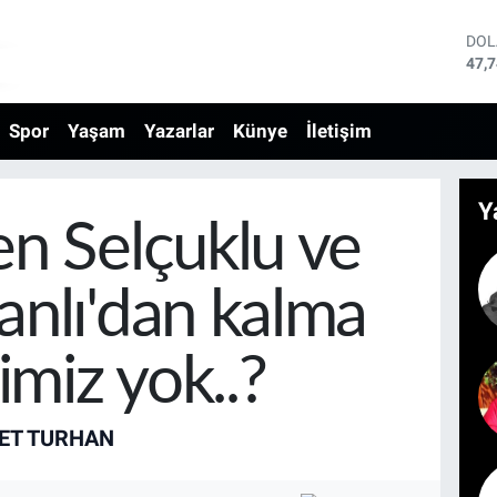
DO
47,
EU
55,
Spor
Yaşam
Yazarlar
Künye
İletişim
STE
64,
GRA
666
Y
BİS
n Selçuklu ve
13.
BIT
64.
nlı'dan kalma
imiz yok..?
ET TURHAN