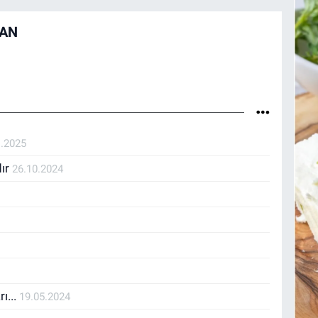
HAN
1.2025
dır
26.10.2024
ı...
19.05.2024