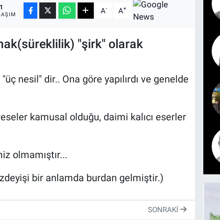
1
-
+
A
A
LAŞIM
ak(süreklilik) "şirk" olarak
üç nesil" dir.. Ona göre yapılırdı ve genelde
seler kamusal olduğu, daimi kalıcı eserler
miz olmamıştır...
deyişi bir anlamda burdan gelmiştir.)
SONRAKI