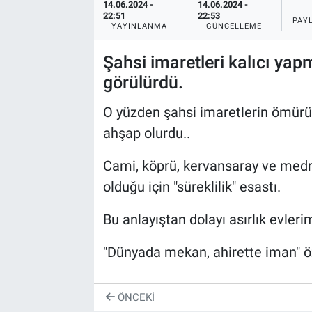
14.06.2024 -
14.06.2024 -
22:51
22:53
PAY
YAYINLANMA
GÜNCELLEME
Şahsi imaretleri kalıcı yapm
görülürdü.
O yüzden şahsi imaretlerin ömürü "
ahşap olurdu..
Cami, köprü, kervansaray ve medre
olduğu için "süreklilik" esastı.
Bu anlayıştan dolayı asırlık evleri
"Dünyada mekan, ahirette iman" öz
ÖNCEKI