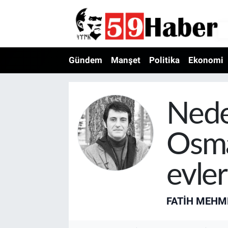
Gündem
Manşet
Politika
Ekonomi
Nede
Osma
evler
FATIH MEHM