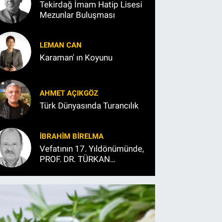
Tekirdağ İmam Hatip Lisesi
Mezunlar Buluşması
LEMAN CAN
Karaman' ın Koyunu
AHMET AÇIKGÖZ
Türk Dünyasında Turancılık
İBRAHIM BİRELMA
Vefatının 17. Yıldönümünde,
PROF. DR. TÜRKAN
SAYLAN’I ANARKEN…