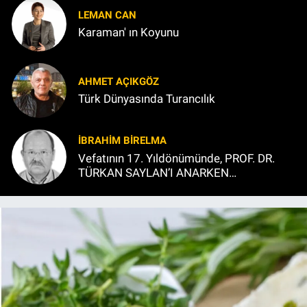
LEMAN CAN
Karaman' ın Koyunu
AHMET AÇIKGÖZ
Türk Dünyasında Turancılık
İBRAHIM BİRELMA
Vefatının 17. Yıldönümünde, PROF. DR.
TÜRKAN SAYLAN’I ANARKEN…