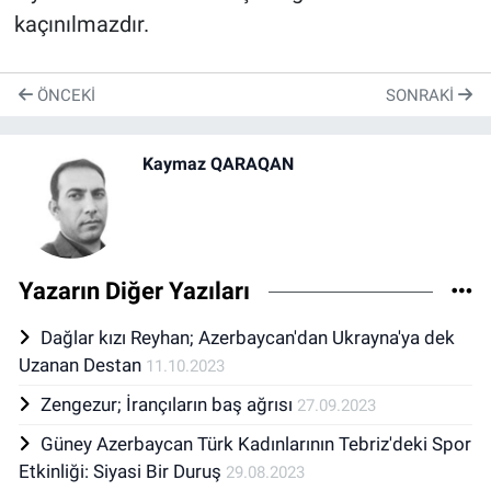
kaçınılmazdır.
ÖNCEKI
SONRAKI
Kaymaz QARAQAN
Yazarın Diğer Yazıları
Dağlar kızı Reyhan; Azerbaycan'dan Ukrayna'ya dek
Uzanan Destan
11.10.2023
Zengezur; İrançıların baş ağrısı
27.09.2023
Güney Azerbaycan Türk Kadınlarının Tebriz'deki Spor
Etkinliği: Siyasi Bir Duruş
29.08.2023