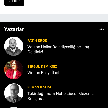
Gönder
Yazarlar
FATIH ERGE
Volkan Nallar Belediyeciliğine Hoş
Geldiniz!
BIRGÜL KEMİKSİZ
Vicdan En İyi İlaçtır
ELMAS BALIM
Tekirdağ İmam Hatip Lisesi Mezunlar
Buluşması