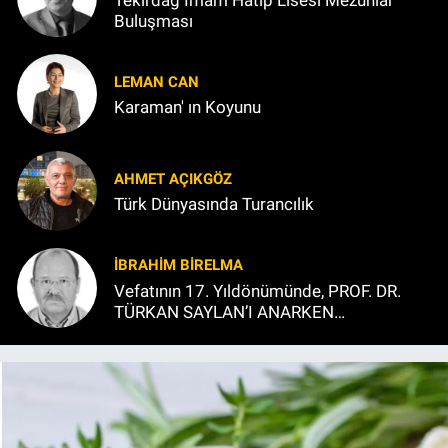
Buluşması
LEMAN CAN
Karaman' ın Koyunu
AHMET AÇIKGÖZ
Türk Dünyasında Turancılık
İBRAHIM BİRELMA
Vefatının 17. Yıldönümünde, PROF. DR.
TÜRKAN SAYLAN’I ANARKEN…