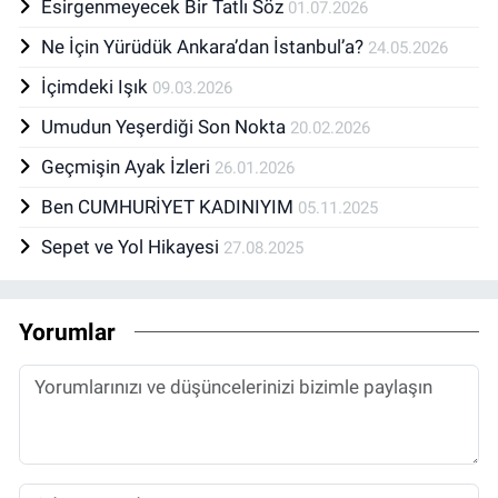
Esirgenmeyecek Bir Tatlı Söz
01.07.2026
Ne İçin Yürüdük Ankara’dan İstanbul’a?
24.05.2026
İçimdeki Işık
09.03.2026
Umudun Yeşerdiği Son Nokta
20.02.2026
Geçmişin Ayak İzleri
26.01.2026
Ben CUMHURİYET KADINIYIM
05.11.2025
Sepet ve Yol Hikayesi
27.08.2025
Yorumlar