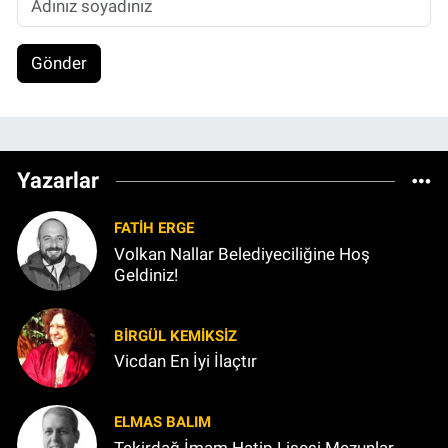
Gönder
Yazarlar
FATIH ERGE
Volkan Nallar Belediyeciliğine Hoş
Geldiniz!
BIRGÜL KEMİKSİZ
Vicdan En İyi İlaçtır
ELMAS BALIM
Tekirdağ İmam Hatip Lisesi Mezunlar