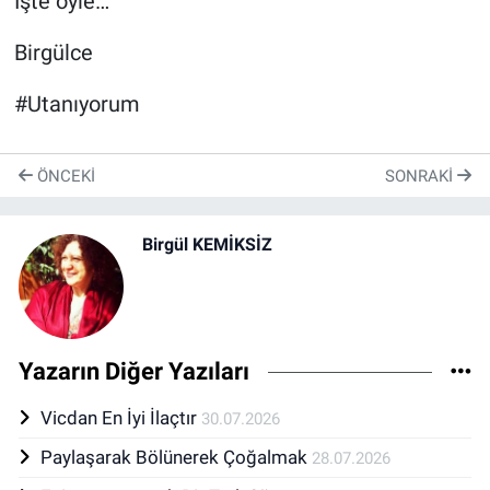
İşte öyle…
Birgülce
#Utanıyorum
ÖNCEKI
SONRAKI
Birgül KEMİKSİZ
Yazarın Diğer Yazıları
Vicdan En İyi İlaçtır
30.07.2026
Paylaşarak Bölünerek Çoğalmak
28.07.2026