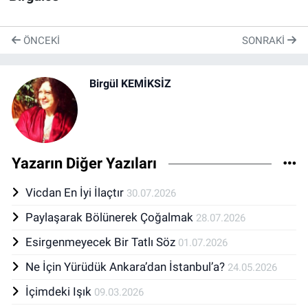
ÖNCEKI
SONRAKI
Birgül KEMİKSİZ
Yazarın Diğer Yazıları
Vicdan En İyi İlaçtır
30.07.2026
Paylaşarak Bölünerek Çoğalmak
28.07.2026
Esirgenmeyecek Bir Tatlı Söz
01.07.2026
Ne İçin Yürüdük Ankara’dan İstanbul’a?
24.05.2026
İçimdeki Işık
09.03.2026