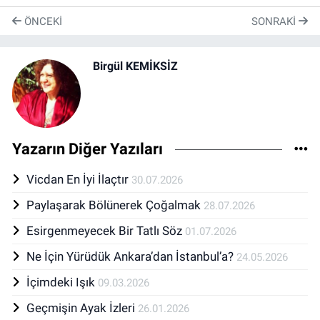
ÖNCEKI
SONRAKI
Birgül KEMİKSİZ
Yazarın Diğer Yazıları
Vicdan En İyi İlaçtır
30.07.2026
Paylaşarak Bölünerek Çoğalmak
28.07.2026
Esirgenmeyecek Bir Tatlı Söz
01.07.2026
Ne İçin Yürüdük Ankara’dan İstanbul’a?
24.05.2026
İçimdeki Işık
09.03.2026
Geçmişin Ayak İzleri
26.01.2026