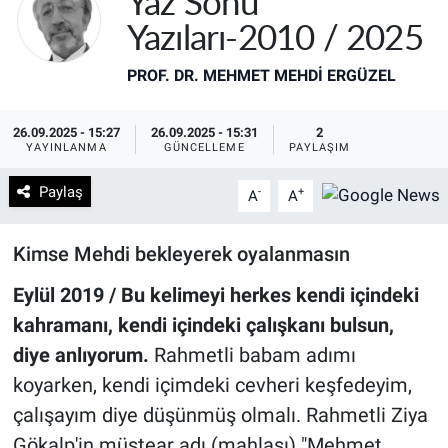
Yaz Sonu
Yazıları-2010 / 2025
PROF. DR. MEHMET MEHDI ERGÜZEL
26.09.2025 - 15:27
26.09.2025 - 15:31
2
YAYINLANMA
GÜNCELLEME
PAYLAŞIM
Paylaş
-
+
A
A
Kimse Mehdi bekleyerek oyalanmasın
Eylül 2019 / Bu kelimeyi herkes kendi içindeki
kahramanı, kendi
içindeki çalışkanı bulsun,
diye anlıyorum.
Rahmetli babam adımı
koyarken, kendi içimdeki cevheri keşfedeyim,
çalışayım diye düşünmüş olmalı. Rahmetli Ziya
Gökalp'in müstear adı (mahlası) "Mehmet