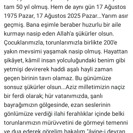
tam 50 yıl olmuş. Hem de aynı gün 17 Ağustos
1975 Pazar, 17 Ağustos 2025 Pazar...Yarım asır
geçmiş. Bana eşimle beraber huzurlu bir aile
kurmayı nasip eden Allah'a şükürler olsun.
Çocuklarımızla, torunlarımızla birlikte 200'e
yakın mevsimi yaşamak nasip olmuş. Hayattan
şikâyet, kâmil insan yolculuğundaki benim gibi
yetmişi devirerek haddi aşalı hayli zaman
geçen birinin tavrı olamaz. Bu günümüze
sonsuz şükürler olsun...Aziz milletimizin naçiz
bir ferdi olarak; hür vatanımızda, şanlı
bayrağımızın gölgesinde, ezan seslerinin
gönlümüze verdiği ilahi ferahlıklar içinde belki
torunlarımızın mürüvvetini de görmeyi temenni
ve dua ederek görelim bakalım "âyine-i devran