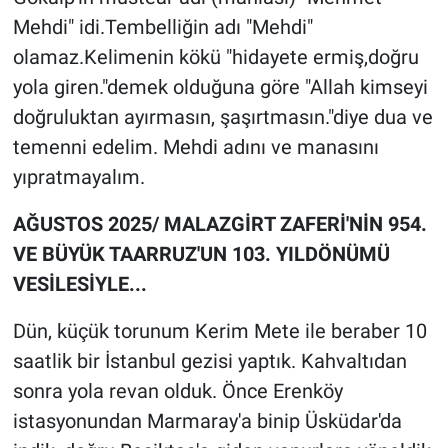
Mehdi" idi.Tembelliğin adı "Mehdi"
olamaz.Kelimenin kökü "hidayete ermiş,doğru
yola giren."demek olduğuna göre "Allah kimseyi
doğruluktan ayırmasın, şaşırtmasın."diye dua ve
temenni edelim. Mehdi adını ve manasını
yıpratmayalım.
AĞUSTOS 2025/ MALAZGİRT ZAFERİ'NİN 954.
VE BÜYÜK TAARRUZ'UN 103. YILDÖNÜMÜ
VESİLESİYLE...
Dün, küçük torunum Kerim Mete ile beraber 10
saatlik bir İstanbul gezisi yaptık. Kahvaltıdan
sonra yola revan olduk. Önce Erenköy
istasyonundan Marmaray'a binip Üsküdar'da