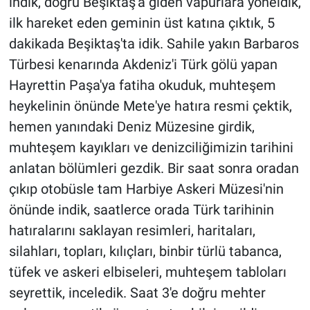
indik, doğru Beşiktaş'a giden vapurlara yöneldik,
ilk hareket eden geminin üst katına çıktık, 5
dakikada Beşiktaş'ta idik. Sahile yakın Barbaros
Türbesi kenarında Akdeniz'i Türk gölü yapan
Hayrettin Paşa'ya fatiha okuduk, muhteşem
heykelinin önünde Mete'ye hatıra resmi çektik,
hemen yanındaki Deniz Müzesine girdik,
muhteşem kayıkları ve denizciliğimizin tarihini
anlatan bölümleri gezdik. Bir saat sonra oradan
çıkıp otobüsle tam Harbiye Askeri Müzesi'nin
önünde indik, saatlerce orada Türk tarihinin
hatıralarını saklayan resimleri, haritaları,
silahları, topları, kılıçları, binbir türlü tabanca,
tüfek ve askeri elbiseleri, muhteşem tabloları
seyrettik, inceledik. Saat 3'e doğru mehter