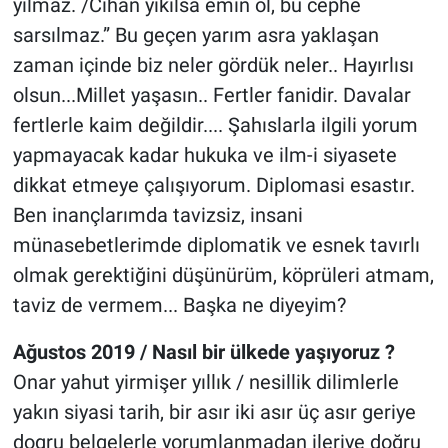
yılmaz. /Cihan yıkılsa emin ol, bu cephe
sarsılmaz.” Bu geçen yarım asra yaklaşan
zaman içinde biz neler gördük neler.. Hayırlısı
olsun...Millet yaşasın.. Fertler fanidir. Davalar
fertlerle kaim değildir.... Şahıslarla ilgili yorum
yapmayacak kadar hukuka ve ilm-i siyasete
dikkat etmeye çalışıyorum. Diplomasi esastır.
Ben inançlarımda tavizsiz, insani
münasebetlerimde diplomatik ve esnek tavırlı
olmak gerektiğini düşünürüm, köprüleri atmam,
taviz de vermem... Başka ne diyeyim?
Ağustos 2019 / Nasıl bir ülkede yaşıyoruz ?
Onar yahut yirmişer yıllık / nesillik dilimlerle
yakın siyasi tarih, bir asır iki asır üç asır geriye
dogru belgelerle yorumlanmadan ileriye doğru