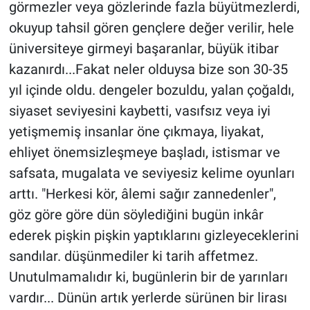
görmezler veya gözlerinde fazla büyütmezlerdi,
okuyup tahsil gören gençlere değer verilir, hele
üniversiteye girmeyi başaranlar, büyük itibar
kazanırdı...Fakat neler olduysa bize son 30-35
yıl içinde oldu. dengeler bozuldu, yalan çoğaldı,
siyaset seviyesini kaybetti, vasıfsız veya iyi
yetişmemiş insanlar öne çıkmaya, liyakat,
ehliyet önemsizleşmeye başladı, istismar ve
safsata, mugalata ve seviyesiz kelime oyunları
arttı. "Herkesi kör, âlemi sağır zannedenler",
göz göre göre dün söylediğini bugün inkâr
ederek pişkin pişkin yaptıklarını gizleyeceklerini
sandılar. düşünmediler ki tarih affetmez.
Unutulmamalıdır ki, bugünlerin bir de yarınları
vardır... Dünün artık yerlerde sürünen bir lirası