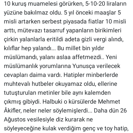
10 kuruş muamelesi görürken, 5-10-20 liraların
yüzüne bakılmaz oldu. 5 yıl önceki maaşlar 5
misli artarken serbest piyasada fiatlar 10 misli
arttı, mütevazı tasarruf yapanların birikimleri
çirkin yalanlarla eritildi adeta gizli vergi alındı,
kılıflar hep yalandı... Bu millet bin yıldır
müslümandı, yalanı aslaa affetmezdi.. Yeni
müslümanlık yorumlarına Yunusça verilecek
cevapları daima vardı. Hatipler minberlerde
muhtevalı hutbeler okuyamaz oldu, ellerine
tutuşturulan metinler bile aynı kalemden
çıkmış gibiydi. Halbuki o kürsülerde Mehmet
Âkifler, neler neler söylemişlerdi... Daha dün 26
Ağustos vesilesiyle diz kurarak ne
söyleyeceğine kulak verdiğim genç ve toy hatip,