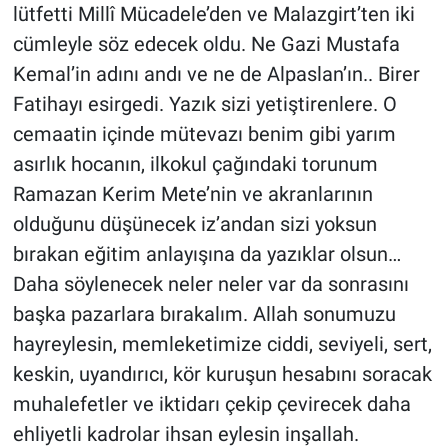
lütfetti Millî Mücadele’den ve Malazgirt’ten iki
cümleyle söz edecek oldu. Ne Gazi Mustafa
Kemal’in adını andı ve ne de Alpaslan’ın.. Birer
Fatihayı esirgedi. Yazık sizi yetiştirenlere. O
cemaatin içinde mütevazı benim gibi yarım
asırlık hocanın, ilkokul çağındaki torunum
Ramazan Kerim Mete’nin ve akranlarının
olduğunu düşünecek iz’andan sizi yoksun
bırakan eğitim anlayışına da yazıklar olsun…
Daha söylenecek neler neler var da sonrasını
başka pazarlara bırakalım. Allah sonumuzu
hayreylesin, memleketimize ciddi, seviyeli, sert,
keskin, uyandırıcı, kör kuruşun hesabını soracak
muhalefetler ve iktidarı çekip çevirecek daha
ehliyetli kadrolar ihsan eylesin inşallah.