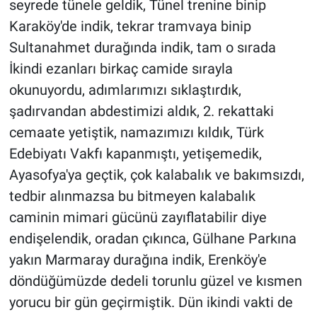
seyrede tünele geldik, Tünel trenine binip
Karaköy'de indik, tekrar tramvaya binip
Sultanahmet durağında indik, tam o sırada
İkindi ezanları birkaç camide sırayla
okunuyordu, adımlarımızı sıklaştırdık,
şadırvandan abdestimizi aldık, 2. rekattaki
cemaate yetiştik, namazımızı kıldık, Türk
Edebiyatı Vakfı kapanmıştı, yetişemedik,
Ayasofya'ya geçtik, çok kalabalık ve bakımsızdı,
tedbir alınmazsa bu bitmeyen kalabalık
caminin mimari gücünü zayıflatabilir diye
endişelendik, oradan çıkınca, Gülhane Parkına
yakın Marmaray durağına indik, Erenköy'e
döndüğümüzde dedeli torunlu güzel ve kısmen
yorucu bir gün geçirmiştik. Dün ikindi vakti de