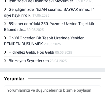
İçimizdeki Ve Dışımızdaki Mevsimler…
02.07.2025
Gençliğimizde :"EZAN susmaz! BAYRAK inmez ! "
diye haykırırdık.
17.06.2025
59haber.com’daki 250. Yazımız Üzerine Teşekkür
Bâbındadır...
30.05.2025
On Yıl Önceden Bir Tespit Üzerinde Yeniden
DENİDEN DÜŞÜNMEK
20.05.2025
Hıdırellez Geldi, Hoş Geldi
05.05.2025
Bir Hayatı Seyrederken
28.04.2025
Yorumlar