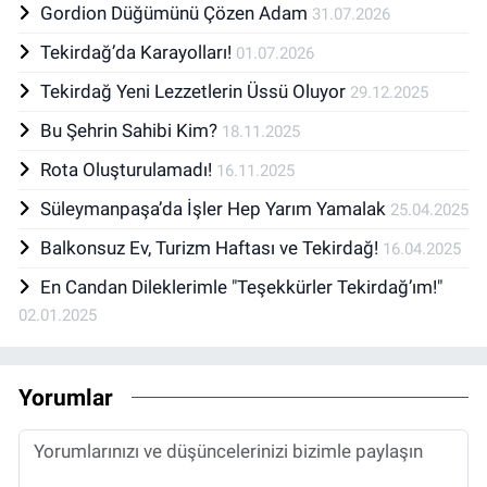
Gordion Düğümünü Çözen Adam
31.07.2026
Tekirdağ’da Karayolları!
01.07.2026
Tekirdağ Yeni Lezzetlerin Üssü Oluyor
29.12.2025
Bu Şehrin Sahibi Kim?
18.11.2025
Rota Oluşturulamadı!
16.11.2025
Süleymanpaşa’da İşler Hep Yarım Yamalak
25.04.2025
Balkonsuz Ev, Turizm Haftası ve Tekirdağ!
16.04.2025
En Candan Dileklerimle "Teşekkürler Tekirdağ’ım!"
02.01.2025
Yorumlar