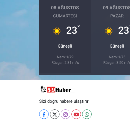
08 AĞUSTOS
09 AĞUSTO
CUMARTESI
PAZAR
°
23
23
Güneşli
Güneşli
Nem: %79
Nem: %75
Rüzgar: 2.81 m/s
Rüzgar: 3.50 m/
Sizi doğru habere ulaştırır