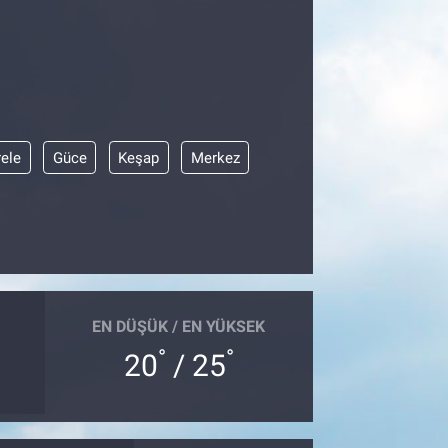
ele
Güce
Keşap
Merkez
EN DÜŞÜK / EN YÜKSEK
°
°
20
/ 25