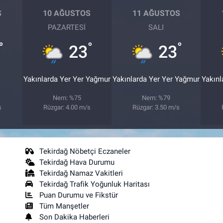
S
10 AĞUSTOS
11 AĞUSTOS
PAZARTESI
SALI
°
°
°
23
23
Yakınlarda Yer Yer Yağmur
Yakınlarda Yer Yer Yağmur
Yakınl
Nem: %75
Nem: %79
s
Rüzgar: 4.00 m/s
Rüzgar: 3.50 m/s
Tekirdağ Nöbetçi Eczaneler
Tekirdağ Hava Durumu
Tekirdağ Namaz Vakitleri
Tekirdağ Trafik Yoğunluk Haritası
Puan Durumu ve Fikstür
Tüm Manşetler
Son Dakika Haberleri