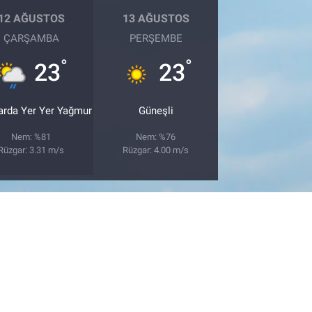
12 AĞUSTOS
13 AĞUSTOS
ÇARŞAMBA
PERŞEMBE
°
°
23
23
arda Yer Yer Yağmur
Güneşli
Nem: %81
Nem: %76
Rüzgar: 3.31 m/s
Rüzgar: 4.00 m/s