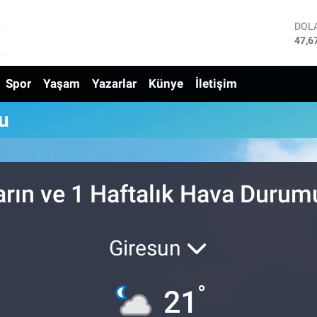
DOL
47,6
EUR
55,0
Spor
Yaşam
Yazarlar
Künye
İletişim
STE
64,2
GRA
u
6510
BİS
13.7
BIT
64.2
arın ve 1 Haftalık Hava Durum
Giresun
°
21