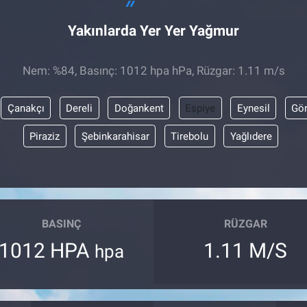
Yakınlarda Yer Yer Yağmur
Nem: %84, Basınç: 1012 hpa hPa, Rüzgar: 1.11 m/s
Çanakçı
Dereli
Doğankent
Espiye
Eynesil
Gör
Piraziz
Şebinkarahisar
Tirebolu
Yağlıdere
BASINÇ
RÜZGAR
1012 HPA
1.11 M/S
hpa