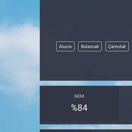
Alucra
Bulancak
Çamoluk
NEM
%84