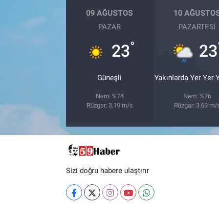
09 AĞUSTOS
10 AĞUSTO
PAZAR
PAZARTESI
°
23
23
Güneşli
Yakınlarda Yer Yer
Nem: %74
Nem: %76
Rüzgar: 3.19 m/s
Rüzgar: 3.69 m/
Sizi doğru habere ulaştırır