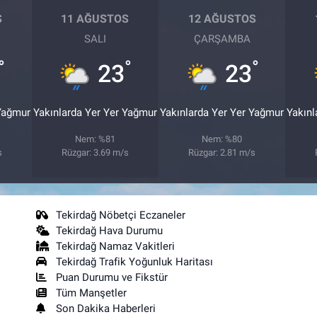
S
11 AĞUSTOS
12 AĞUSTOS
SALI
ÇARŞAMBA
°
°
°
23
23
 Yağmur
Yakınlarda Yer Yer Yağmur
Yakınlarda Yer Yer Yağmur
Yakınl
Nem: %81
Nem: %80
s
Rüzgar: 3.69 m/s
Rüzgar: 2.81 m/s
Tekirdağ Nöbetçi Eczaneler
Tekirdağ Hava Durumu
Tekirdağ Namaz Vakitleri
Tekirdağ Trafik Yoğunluk Haritası
Puan Durumu ve Fikstür
Tüm Manşetler
Son Dakika Haberleri