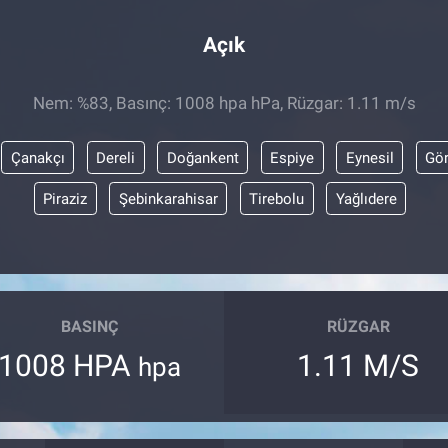
Açık
Nem: %83, Basınç: 1008 hpa hPa, Rüzgar: 1.11 m/s
Çanakçı
Dereli
Doğankent
Espiye
Eynesil
Gör
Piraziz
Şebinkarahisar
Tirebolu
Yağlıdere
BASINÇ
RÜZGAR
1008 HPA
1.11 M/S
hpa