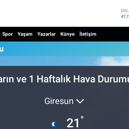
DO
47,
EU
55,
Spor
Yaşam
Yazarlar
Künye
İletişim
STE
64,
GRA
u
666
BİS
13.
BIT
64.
arın ve 1 Haftalık Hava Durum
Giresun
°
21