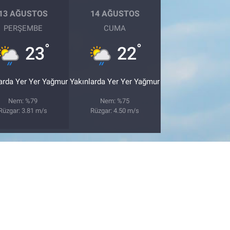
13 AĞUSTOS
14 AĞUSTOS
PERŞEMBE
CUMA
°
°
23
22
arda Yer Yer Yağmur
Yakınlarda Yer Yer Yağmur
Nem: %79
Nem: %75
Rüzgar: 3.81 m/s
Rüzgar: 4.50 m/s