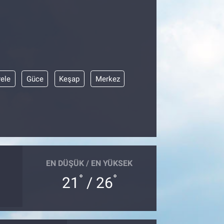
ele
Güce
Keşap
Merkez
EN DÜŞÜK / EN YÜKSEK
°
°
21
/ 26