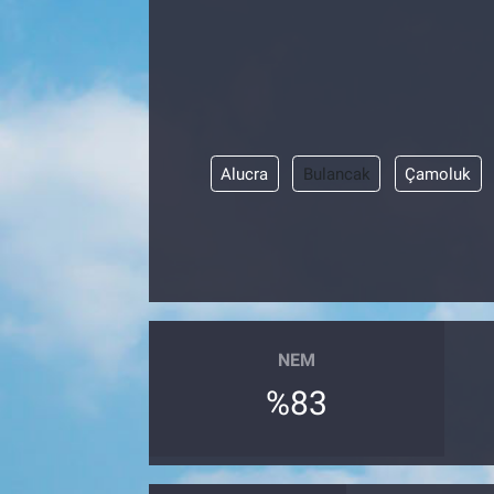
Alucra
Bulancak
Çamoluk
NEM
%83