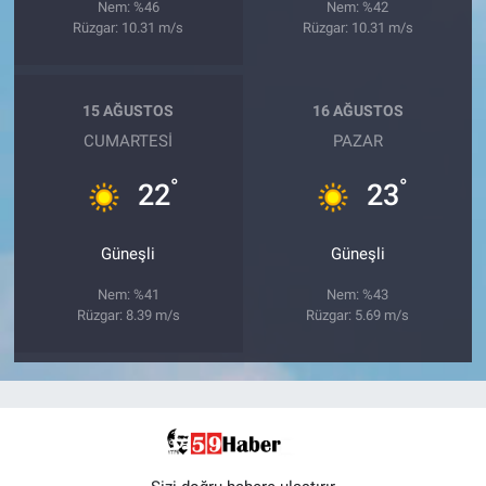
Nem: %46
Nem: %42
Rüzgar: 10.31 m/s
Rüzgar: 10.31 m/s
15 AĞUSTOS
16 AĞUSTOS
CUMARTESI
PAZAR
°
°
22
23
Güneşli
Güneşli
Nem: %41
Nem: %43
Rüzgar: 8.39 m/s
Rüzgar: 5.69 m/s