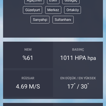
Ağaçören
Eskil
Gülağaç
Güzelyurt
Merkez
Ortaköy
Sarıyahşi
Sultanhanı
NEM
BASINÇ
%61
1011 HPA
hpa
RÜZGAR
EN DÜŞÜK / EN YÜKSEK
°
°
4.69 M/S
17
/ 30