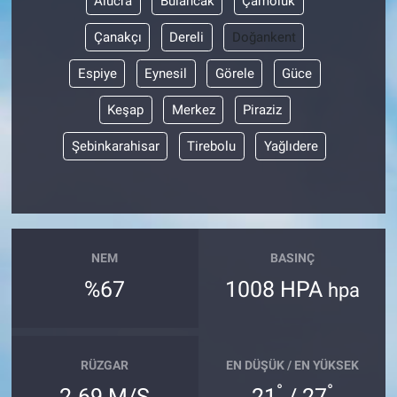
Alucra
Bulancak
Çamoluk
Çanakçı
Dereli
Doğankent
Espiye
Eynesil
Görele
Güce
Keşap
Merkez
Piraziz
Şebinkarahisar
Tirebolu
Yağlıdere
NEM
BASINÇ
%67
1008 HPA
hpa
RÜZGAR
EN DÜŞÜK / EN YÜKSEK
°
°
2.69 M/S
21
/ 27