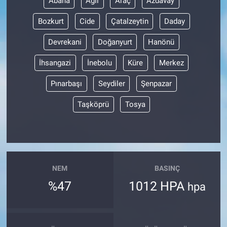
Abana
Ağlı
Araç
Azdavay
Bozkurt
Cide
Çatalzeytin
Daday
Devrekani
Doğanyurt
Hanönü
İhsangazi
İnebolu
Küre
Merkez
Pınarbaşı
Seydiler
Şenpazar
Taşköprü
Tosya
NEM
BASINÇ
%47
1012 HPA
hpa