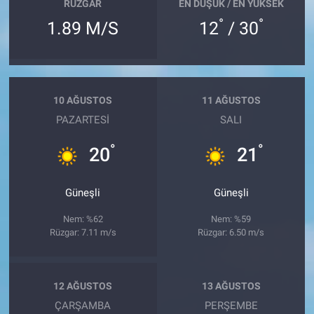
RÜZGAR
EN DÜŞÜK / EN YÜKSEK
°
°
1.89 M/S
12
/ 30
10 AĞUSTOS
11 AĞUSTOS
PAZARTESI
SALI
°
°
20
21
Güneşli
Güneşli
Nem: %62
Nem: %59
Rüzgar: 7.11 m/s
Rüzgar: 6.50 m/s
12 AĞUSTOS
13 AĞUSTOS
ÇARŞAMBA
PERŞEMBE