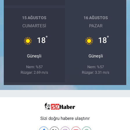
15 AĞUSTOS
16 AĞUSTOS
CUMARTESI
PAZAR
°
°
18
18
Güneşli
Güneşli
Nem: %57
Nem: %57
Rüzgar: 2.69 m/s
Rüzgar: 3.31 m/s
Sizi doğru habere ulaştırır