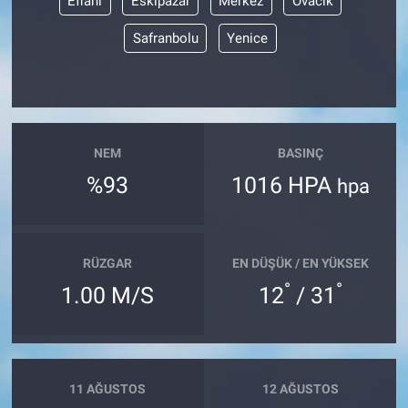
Eflani
Eskipazar
Merkez
Ovacık
Safranbolu
Yenice
NEM
BASINÇ
%93
1016 HPA
hpa
RÜZGAR
EN DÜŞÜK / EN YÜKSEK
°
°
1.00 M/S
12
/ 31
11 AĞUSTOS
12 AĞUSTOS