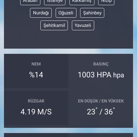
Araban
İslahiye
Karkamış
Nizip
Nurdağı
Oğuzeli
Şahinbey
Şehitkamil
Yavuzeli
NEM
BASINÇ
%14
1003 HPA
hpa
RÜZGAR
EN DÜŞÜK / EN YÜKSEK
°
°
4.19 M/S
23
/ 36