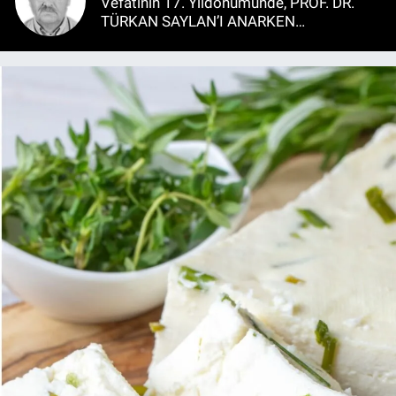
Vefatının 17. Yıldönümünde, PROF. DR.
TÜRKAN SAYLAN’I ANARKEN…