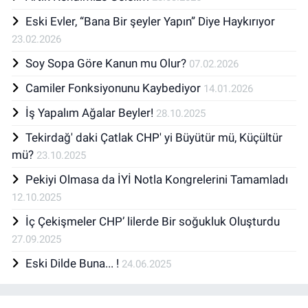
Eski Evler, “Bana Bir şeyler Yapın” Diye Haykırıyor
23.02.2026
Soy Sopa Göre Kanun mu Olur?
07.02.2026
Camiler Fonksiyonunu Kaybediyor
14.01.2026
İş Yapalım Ağalar Beyler!
28.10.2025
Tekirdağ' daki Çatlak CHP' yi Büyütür mü, Küçültür
mü?
23.10.2025
Pekiyi Olmasa da İYİ Notla Kongrelerini Tamamladı
12.10.2025
İç Çekişmeler CHP’ lilerde Bir soğukluk Oluşturdu
27.09.2025
Eski Dilde Buna... !
24.06.2025