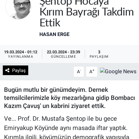
Şentop Hocaya
Kırım Bayrağı Takdim
Ettik
HASAN ERGE
19.03.2024 - 01:12
22.03.2024 - 23:39
3
YAYINLANMA
GÜNCELLEME
PAYLAŞIM
Paylaş
-
+
A
A
Bugün mutlu bir günümdeyim. Dernek
temsilcilerimizle köy mezarlığına gidip Bombacı
Kazım Çavuş' un kabrini ziyaret ettik.
Ve... Prof. Dr. Mustafa Şentop ile bu gece
Emiryakup Köyünde aynı masada iftar yaptık.
Kırımla ilgili, köyümüzün demografik yapısıyla