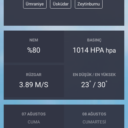
Ümraniye
Üsküdar
Zeytinburnu
NEM
BASINÇ
%80
1014 HPA
hpa
RÜZGAR
EN DÜŞÜK / EN YÜKSEK
°
°
3.89 M/S
23
/ 30
07 AĞUSTOS
08 AĞUSTOS
CUMA
CUMARTESI