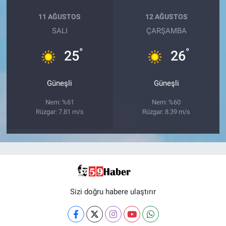
11 AĞUSTOS
12 AĞUSTOS
SALI
ÇARŞAMBA
°
°
25
26
Güneşli
Güneşli
Nem: %61
Nem: %60
Rüzgar: 7.81 m/s
Rüzgar: 8.39 m/s
Sizi doğru habere ulaştırır