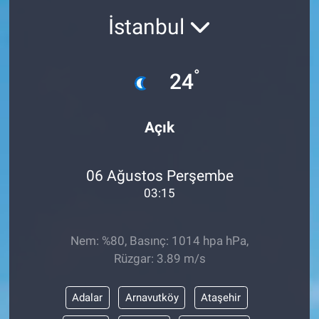
İstanbul
°
24
Açık
06 Ağustos Perşembe
03:15
Nem: %80, Basınç: 1014 hpa hPa,
Rüzgar: 3.89 m/s
Adalar
Arnavutköy
Ataşehir