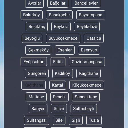
Avcılar
Bağcılar
Bahçelievler
Bakırköy
Başakşehir
Bayrampaşa
Beşiktaş
Beykoz
Beylikdüzü
Beyoğlu
Büyükçekmece
Çatalca
Çekmeköy
Esenler
Esenyurt
Eyüpsultan
Fatih
Gaziosmanpaşa
Güngören
Kadıköy
Kâğıthane
Kağıthane
Kartal
Küçükçekmece
Maltepe
Pendik
Sancaktepe
Sarıyer
Silivri
Sultanbeyli
Sultangazi
Şile
Şişli
Tuzla