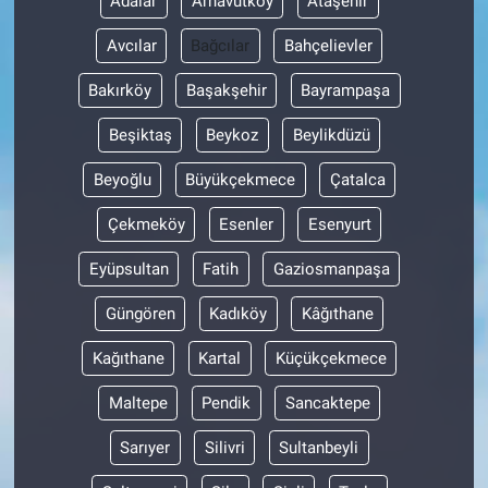
Adalar
Arnavutköy
Ataşehir
Avcılar
Bağcılar
Bahçelievler
Bakırköy
Başakşehir
Bayrampaşa
Beşiktaş
Beykoz
Beylikdüzü
Beyoğlu
Büyükçekmece
Çatalca
Çekmeköy
Esenler
Esenyurt
Eyüpsultan
Fatih
Gaziosmanpaşa
Güngören
Kadıköy
Kâğıthane
Kağıthane
Kartal
Küçükçekmece
Maltepe
Pendik
Sancaktepe
Sarıyer
Silivri
Sultanbeyli