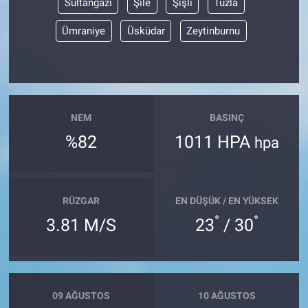
Sultangazi
Şile
Şişli
Tuzla
Ümraniye
Üsküdar
Zeytinburnu
NEM
BASINÇ
%82
1011 HPA
hpa
RÜZGAR
EN DÜŞÜK / EN YÜKSEK
°
°
3.81 M/S
23
/ 30
09 AĞUSTOS
10 AĞUSTOS