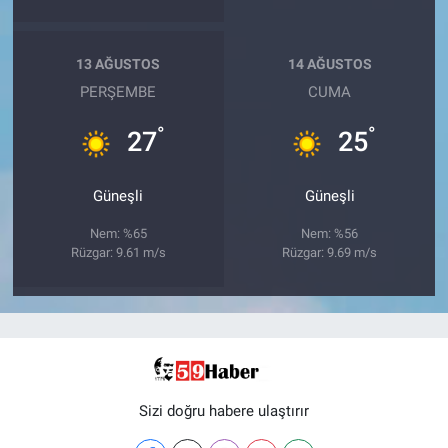
13 AĞUSTOS
14 AĞUSTOS
PERŞEMBE
CUMA
°
°
27
25
Güneşli
Güneşli
Nem: %65
Nem: %56
Rüzgar: 9.61 m/s
Rüzgar: 9.69 m/s
Sizi doğru habere ulaştırır