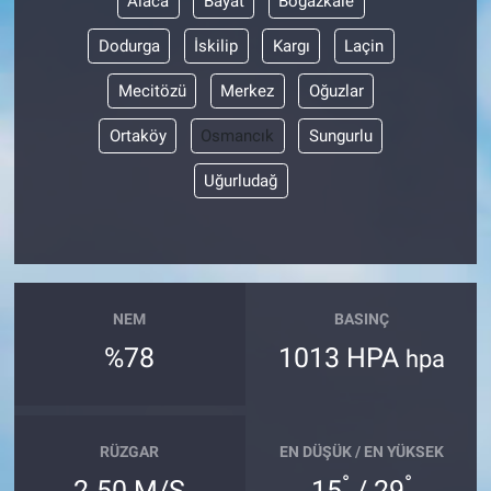
Alaca
Bayat
Boğazkale
Dodurga
İskilip
Kargı
Laçin
Mecitözü
Merkez
Oğuzlar
Ortaköy
Osmancık
Sungurlu
Uğurludağ
NEM
BASINÇ
%78
1013 HPA
hpa
RÜZGAR
EN DÜŞÜK / EN YÜKSEK
°
°
2.50 M/S
15
/ 29