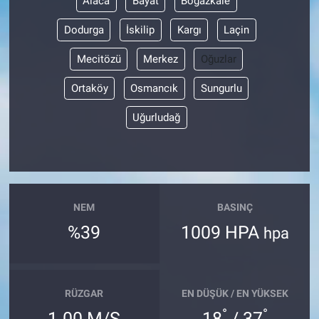
Alaca
Bayat
Boğazkale
Dodurga
İskilip
Kargı
Laçin
Mecitözü
Merkez
Oğuzlar
Ortaköy
Osmancık
Sungurlu
Uğurludağ
NEM
BASINÇ
%39
1009 HPA
hpa
RÜZGAR
EN DÜŞÜK / EN YÜKSEK
°
°
1.00 M/S
18
/ 37