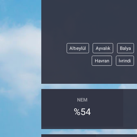
Altıeylül
Ayvalık
Balya
Havran
İvrindi
NEM
%54