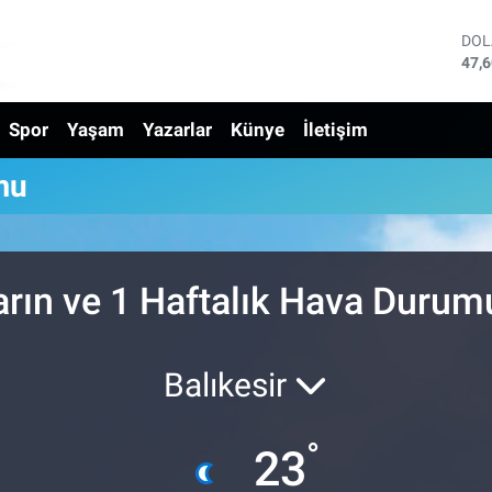
DO
47,
EU
55,
Spor
Yaşam
Yazarlar
Künye
İletişim
STE
64,
GRA
mu
650
BİS
13.
BIT
64.
arın ve 1 Haftalık Hava Durum
Balıkesir
°
23