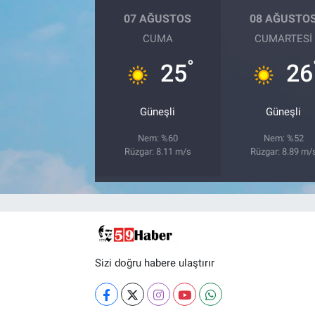
07 AĞUSTOS
08 AĞUSTO
CUMA
CUMARTESI
°
25
26
Güneşli
Güneşli
Nem: %60
Nem: %52
Rüzgar: 8.11 m/s
Rüzgar: 8.89 m/
Sizi doğru habere ulaştırır