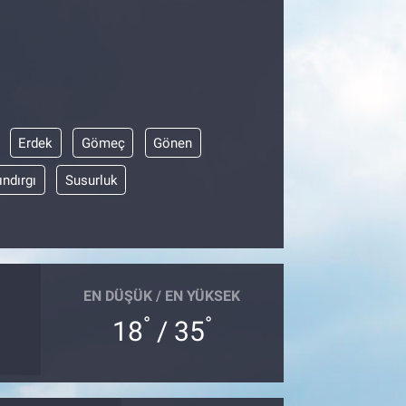
Erdek
Gömeç
Gönen
ındırgı
Susurluk
EN DÜŞÜK / EN YÜKSEK
°
°
18
/ 35