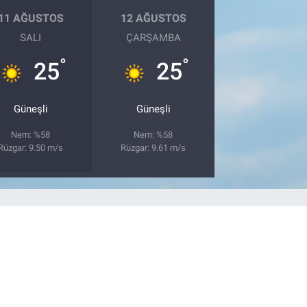
11 AĞUSTOS
12 AĞUSTOS
SALI
ÇARŞAMBA
°
°
25
25
Güneşli
Güneşli
Nem: %58
Nem: %58
Rüzgar: 9.50 m/s
Rüzgar: 9.61 m/s