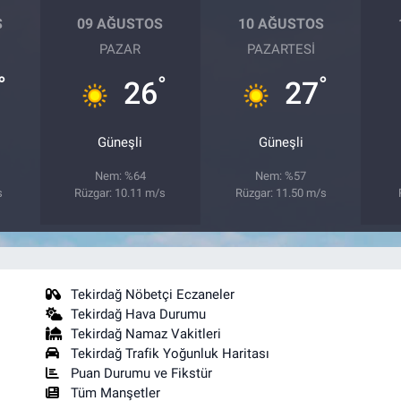
S
09 AĞUSTOS
10 AĞUSTOS
PAZAR
PAZARTESI
°
°
°
26
27
Güneşli
Güneşli
Nem: %64
Nem: %57
s
Rüzgar: 10.11 m/s
Rüzgar: 11.50 m/s
Tekirdağ Nöbetçi Eczaneler
Tekirdağ Hava Durumu
Tekirdağ Namaz Vakitleri
Tekirdağ Trafik Yoğunluk Haritası
Puan Durumu ve Fikstür
Tüm Manşetler