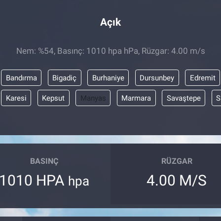
Açık
Nem: %54, Basınç: 1010 hpa hPa, Rüzgar: 4.00 m/s
Bandırma
Bigadiç
Burhaniye
Dursunbey
Edremit
Karesi
Kepsut
Manyas
Marmara
Savaştepe
S
BASINÇ
RÜZGAR
1010 HPA
4.00 M/S
hpa