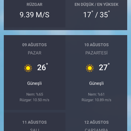
RÜZGAR
EN DÜŞÜK / EN YÜKSEK
°
°
9.39 M/S
17
/ 35
09 AĞUSTOS
10 AĞUSTOS
PAZAR
PAZARTESI
°
°
26
27
Güneşli
Güneşli
Nem: %65
Nem: %61
Rüzgar: 10.50 m/s
Rüzgar: 10.89 m/s
11 AĞUSTOS
12 AĞUSTOS
SALI
ÇARŞAMBA