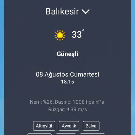
Balıkesir
°
33
Güneşli
08 Ağustos Cumartesi
18:15
Nem: %26, Basınç: 1008 hpa hPa,
Rüzgar: 9.39 m/s
Altıeylül
Ayvalık
Balya