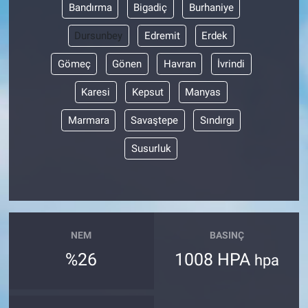
Bandırma
Bigadiç
Burhaniye
Dursunbey
Edremit
Erdek
Gömeç
Gönen
Havran
İvrindi
Karesi
Kepsut
Manyas
Marmara
Savaştepe
Sındırgı
Susurluk
NEM
BASINÇ
%26
1008 HPA
hpa