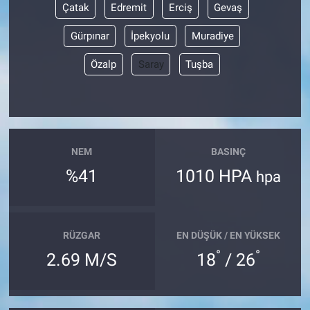
Çatak
Edremit
Erciş
Gevaş
Gürpınar
İpekyolu
Muradiye
Özalp
Saray
Tuşba
NEM
BASINÇ
%41
1010 HPA
hpa
RÜZGAR
EN DÜŞÜK / EN YÜKSEK
°
°
2.69 M/S
18
/ 26