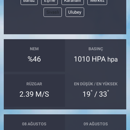
Banaz
Eşme
Karahallı
Merkez
Sivaslı
Ulubey
NEM
BASINÇ
%46
1010 HPA
hpa
RÜZGAR
EN DÜŞÜK / EN YÜKSEK
°
°
2.39 M/S
19
/ 33
08 AĞUSTOS
09 AĞUSTOS