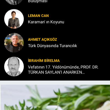
Buluşması
LEMAN CAN
Karaman' ın Koyunu
AHMET AÇIKGÖZ
Türk Dünyasında Turancılık
İBRAHIM BİRELMA
Vefatının 17. Yıldönümünde, PROF. DR.
TÜRKAN SAYLAN’I ANARKEN…