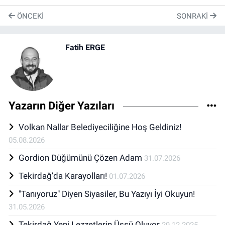
ÖNCEKI
SONRAKI
Fatih ERGE
Yazarın Diğer Yazıları
Volkan Nallar Belediyeciliğine Hoş Geldiniz!
05.08.2026
Gordion Düğümünü Çözen Adam
31.07.2026
Tekirdağ’da Karayolları!
01.07.2026
"Tanıyoruz" Diyen Siyasiler, Bu Yazıyı İyi Okuyun!
31.05.2026
Tekirdağ Yeni Lezzetlerin Üssü Oluyor