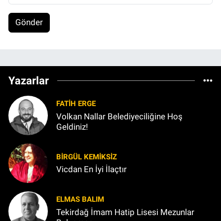
Gönder
Yazarlar
FATIH ERGE
Volkan Nallar Belediyeciliğine Hoş
Geldiniz!
BIRGÜL KEMİKSİZ
Vicdan En İyi İlaçtır
ELMAS BALIM
Tekirdağ İmam Hatip Lisesi Mezunlar