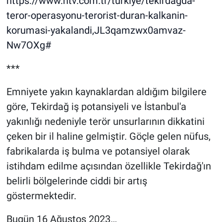
https://www.ntv.com.tr/turkiye/tekirdagda-
teror-operasyonu-terorist-duran-kalkanin-
korumasi-yakalandi,JL3qamzwx0amvaz-
Nw7OXg#
***
Emniyete yakın kaynaklardan aldığım bilgilere
göre, Tekirdağ iş potansiyeli ve İstanbul'a
yakınlığı nedeniyle terör unsurlarının dikkatini
çeken bir il haline gelmiştir. Göçle gelen nüfus,
fabrikalarda iş bulma ve potansiyel olarak
istihdam edilme açısından özellikle Tekirdağ'ın
belirli bölgelerinde ciddi bir artış
göstermektedir.
Bugün 16 Ağustos 2023…