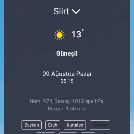
Siirt
°
13
Güneşli
09 Ağustos Pazar
05:15
Nem: %74, Basınç: 1012 hpa hPa,
Rüzgar: 1.50 m/s
Baykan
Eruh
Kurtalan
Merkez