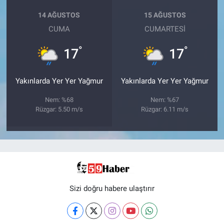
14 AĞUSTOS
15 AĞUSTOS
CUMA
CUMARTESI
°
°
17
17
Yakınlarda Yer Yer Yağmur
Yakınlarda Yer Yer Yağmur
Nem: %68
Nem: %67
Rüzgar: 5.50 m/s
Rüzgar: 6.11 m/s
Sizi doğru habere ulaştırır