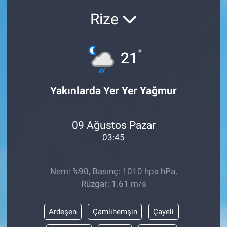
Rize
°
21
Yakınlarda Yer Yer Yağmur
09 Ağustos Pazar
03:45
Nem: %90, Basınç: 1010 hpa hPa,
Rüzgar: 1.61 m/s
Ardeşen
Çamlıhemşin
Çayeli