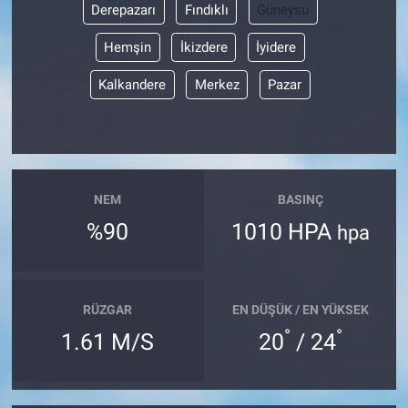
Derepazarı
Fındıklı
Güneysu
Hemşin
İkizdere
İyidere
Kalkandere
Merkez
Pazar
NEM
BASINÇ
%90
1010 HPA
hpa
RÜZGAR
EN DÜŞÜK / EN YÜKSEK
°
°
1.61 M/S
20
/ 24