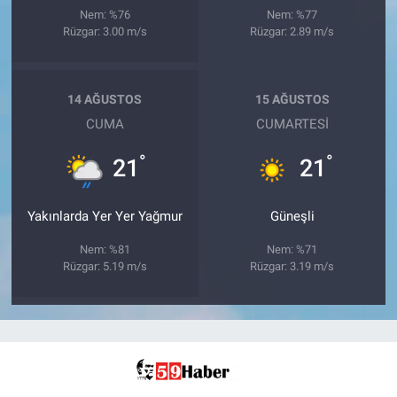
Nem: %76
Nem: %77
Rüzgar: 3.00 m/s
Rüzgar: 2.89 m/s
14 AĞUSTOS
15 AĞUSTOS
CUMA
CUMARTESI
°
°
21
21
Yakınlarda Yer Yer Yağmur
Güneşli
Nem: %81
Nem: %71
Rüzgar: 5.19 m/s
Rüzgar: 3.19 m/s