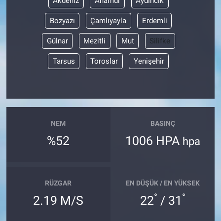
Akdeniz
Anamur
Aydıncık
Bozyazı
Çamlıyayla
Erdemli
Gülnar
Mezitli
Mut
Silifke
Tarsus
Toroslar
Yenişehir
NEM
BASINÇ
%52
1006 HPA
hpa
RÜZGAR
EN DÜŞÜK / EN YÜKSEK
°
°
2.19 M/S
22
/ 31