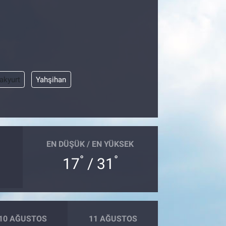
akyurt
Yahşihan
EN DÜŞÜK / EN YÜKSEK
°
°
17
/ 31
10 AĞUSTOS
11 AĞUSTOS