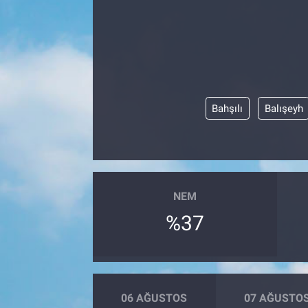
Bahşılı
Balışeyh
NEM
%37
06 AĞUSTOS
07 AĞUSTO