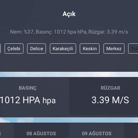
Açık
Nem: %37, Basınç: 1012 hpa hPa, Rüzgar: 3.39 m/s
Çelebi
Delice
Karakeçili
Keskin
Merkez
Sul
BASINÇ
RÜZGAR
1012 HPA
3.39 M/S
hpa
S
08 AĞUSTOS
09 AĞUSTOS