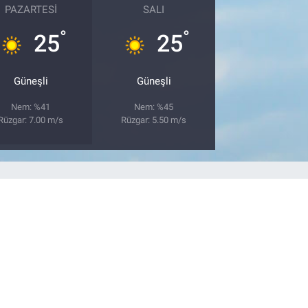
PAZARTESI
SALI
°
°
25
25
Güneşli
Güneşli
Nem: %41
Nem: %45
Rüzgar: 7.00 m/s
Rüzgar: 5.50 m/s