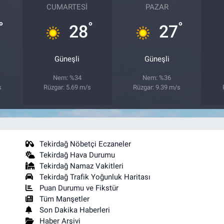
CUMARTESI
PAZAR
°
°
°
28
27
Güneşli
Güneşli
Nem: %34
Nem: %36
s
Rüzgar: 5.69 m/s
Rüzgar: 9.39 m/s
Tekirdağ Nöbetçi Eczaneler
Tekirdağ Hava Durumu
Tekirdağ Namaz Vakitleri
Tekirdağ Trafik Yoğunluk Haritası
Puan Durumu ve Fikstür
Tüm Manşetler
Son Dakika Haberleri
Haber Arşivi