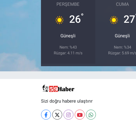
PERŞEMBE
CUMA
°
26
27
Güneşli
Güneşli
Nem: %43
Nem: %34
Rüzgar: 4.11 m/s
Rüzgar: 5.69 m/
Sizi doğru habere ulaştırır