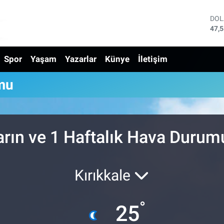
DO
47,
EU
55,
Spor
Yaşam
Yazarlar
Künye
İletişim
STE
64,
GRA
mu
650
BİS
13.
BIT
64.
arın ve 1 Haftalık Hava Durum
Kırıkkale
°
25