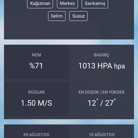
Kağızman
Merkez
Sarıkamış
Selim
Susuz
NEM
BASINÇ
%71
1013 HPA
hpa
RÜZGAR
EN DÜŞÜK / EN YÜKSEK
°
°
1.50 M/S
12
/ 27
09 AĞUSTOS
10 AĞUSTOS