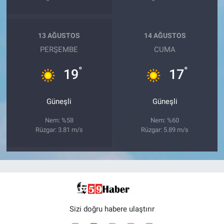
13 AĞUSTOS
14 AĞUSTOS
PERŞEMBE
CUMA
°
°
19
17
Güneşli
Güneşli
Nem: %58
Nem: %60
Rüzgar: 3.81 m/s
Rüzgar: 5.89 m/s
Sizi doğru habere ulaştırır