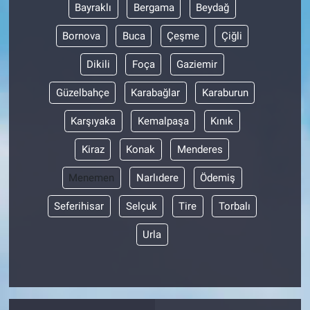
Bayraklı
Bergama
Beydağ
Bornova
Buca
Çeşme
Çiğli
Dikili
Foça
Gaziemir
Güzelbahçe
Karabağlar
Karaburun
Karşıyaka
Kemalpaşa
Kınık
Kiraz
Konak
Menderes
Menemen
Narlıdere
Ödemiş
Seferihisar
Selçuk
Tire
Torbalı
Urla