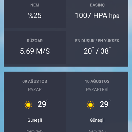
NEM
BASINÇ
%25
1007 HPA
hpa
RÜZGAR
EN DÜŞÜK / EN YÜKSEK
°
°
5.69 M/S
20
/ 38
09 AĞUSTOS
10 AĞUSTOS
PAZAR
PAZARTESI
°
°
29
29
Güneşli
Güneşli
Nem: %43
Nem: %46