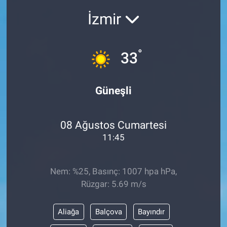
İzmir
°
33
Güneşli
08 Ağustos Cumartesi
11:45
Nem: %25, Basınç: 1007 hpa hPa,
Rüzgar: 5.69 m/s
Aliağa
Balçova
Bayındır