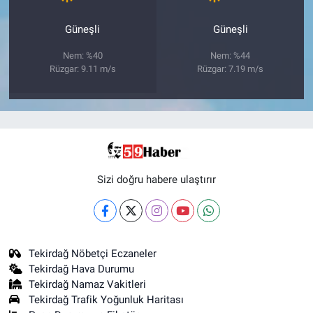
Güneşli
Güneşli
Nem: %40
Nem: %44
Rüzgar: 9.11 m/s
Rüzgar: 7.19 m/s
Sizi doğru habere ulaştırır
Tekirdağ Nöbetçi Eczaneler
Tekirdağ Hava Durumu
Tekirdağ Namaz Vakitleri
Tekirdağ Trafik Yoğunluk Haritası