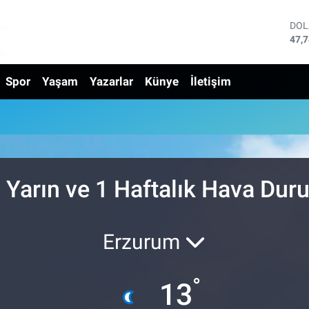
DO
47,
EU
55,
Spor
Yaşam
Yazarlar
Künye
İletişim
STE
64,
GRA
664
BİS
13.
BIT
64.
, Yarın ve 1 Haftalık Hava Du
Erzurum
°
13