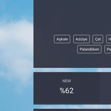
Aşkale
Aziziye
Çat
H
Palandöken
Pa
NEM
%62