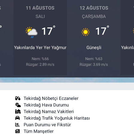
S
11 AĞUSTOS
12 AĞUSTOS
SALI
ÇARŞAMBA
°
°
°
17
17
Yakınlarda Yer Yer Yağmur
Güneşli
Yakınl
Nem: %66
Nem: %63
s
Rüzgar: 2.89 m/s
Rüzgar: 3.69 m/s
Tekirdağ Nöbetçi Eczaneler
Tekirdağ Hava Durumu
Tekirdağ Namaz Vakitleri
Tekirdağ Trafik Yoğunluk Haritası
Puan Durumu ve Fikstür
Tüm Manşetler