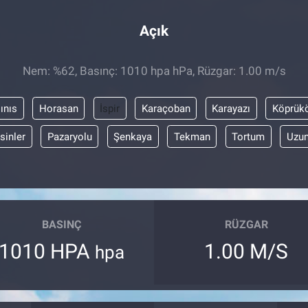
Açık
Nem: %62, Basınç: 1010 hpa hPa, Rüzgar: 1.00 m/s
ınıs
Horasan
İspir
Karaçoban
Karayazı
Köprük
sinler
Pazaryolu
Şenkaya
Tekman
Tortum
Uzun
BASINÇ
RÜZGAR
1010 HPA
1.00 M/S
hpa