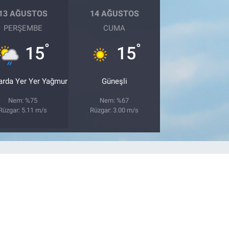
13 AĞUSTOS
14 AĞUSTOS
PERŞEMBE
CUMA
°
°
15
15
arda Yer Yer Yağmur
Güneşli
Nem: %75
Nem: %67
Rüzgar: 5.11 m/s
Rüzgar: 3.00 m/s