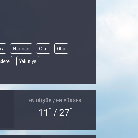
öy
Narman
Oltu
Olur
dere
Yakutiye
EN DÜŞÜK / EN YÜKSEK
°
°
11
/ 27