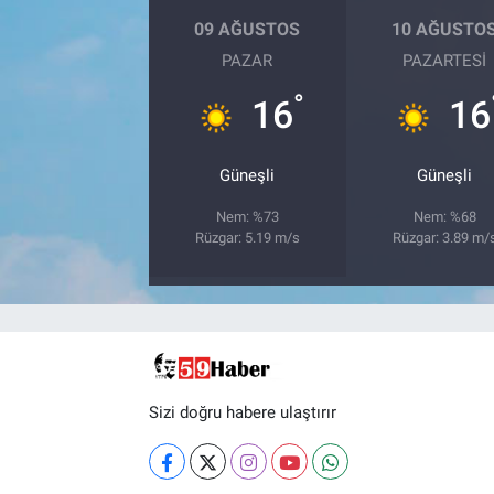
09 AĞUSTOS
10 AĞUSTO
PAZAR
PAZARTESI
°
16
16
Güneşli
Güneşli
Nem: %73
Nem: %68
Rüzgar: 5.19 m/s
Rüzgar: 3.89 m/
Sizi doğru habere ulaştırır