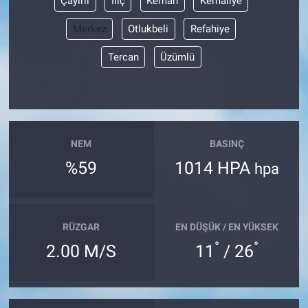
Çayırlı
İliç
Kemah
Kemaliye
Merkez
Otlukbeli
Refahiye
Tercan
Üzümlü
NEM
BASINÇ
%59
1014 HPA
hpa
RÜZGAR
EN DÜŞÜK / EN YÜKSEK
°
°
2.00 M/S
11
/ 26