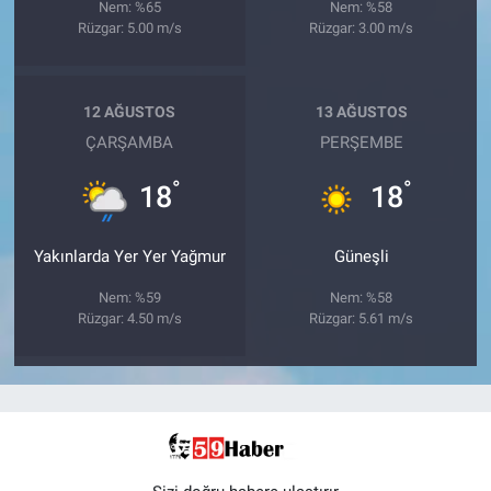
Nem: %65
Nem: %58
Rüzgar: 5.00 m/s
Rüzgar: 3.00 m/s
12 AĞUSTOS
13 AĞUSTOS
ÇARŞAMBA
PERŞEMBE
°
°
18
18
Yakınlarda Yer Yer Yağmur
Güneşli
Nem: %59
Nem: %58
Rüzgar: 4.50 m/s
Rüzgar: 5.61 m/s