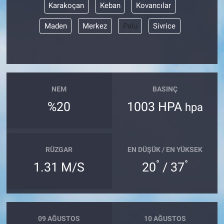
Karakoçan
Keban
Kovancılar
Maden
Merkez
Palu
Sivrice
NEM
BASINÇ
%20
1003 HPA
hpa
RÜZGAR
EN DÜŞÜK / EN YÜKSEK
°
°
1.31 M/S
20
/ 37
09 AĞUSTOS
10 AĞUSTOS