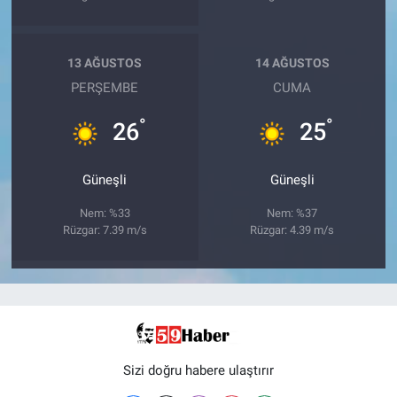
13 AĞUSTOS
14 AĞUSTOS
PERŞEMBE
CUMA
°
°
26
25
Güneşli
Güneşli
Nem: %33
Nem: %37
Rüzgar: 7.39 m/s
Rüzgar: 4.39 m/s
Sizi doğru habere ulaştırır