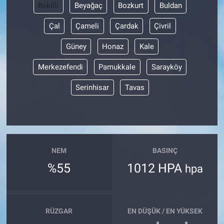
Bekilli
Beyağaç
Bozkurt
Buldan
Çal
Çameli
Çardak
Çivril
Güney
Honaz
Kale
Merkezefendi
Pamukkale
Sarayköy
Serinhisar
Tavas
NEM
BASINÇ
%55
1012 HPA
hpa
RÜZGAR
EN DÜŞÜK / EN YÜKSEK