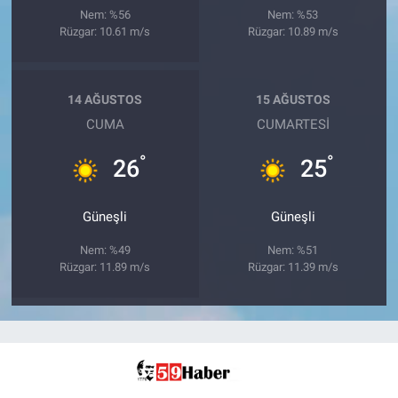
Nem: %56
Nem: %53
Rüzgar: 10.61 m/s
Rüzgar: 10.89 m/s
14 AĞUSTOS
15 AĞUSTOS
CUMA
CUMARTESI
°
°
26
25
Güneşli
Güneşli
Nem: %49
Nem: %51
Rüzgar: 11.89 m/s
Rüzgar: 11.39 m/s