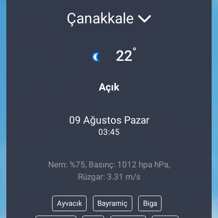
Çanakkale
°
22
Açık
09 Ağustos Pazar
03:45
Nem: %75, Basınç: 1012 hpa hPa,
Rüzgar: 3.31 m/s
Ayvacık
Bayramiç
Biga