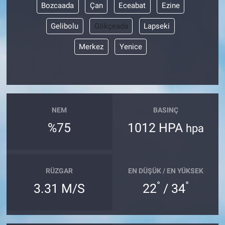
Bozcaada
Çan
Eceabat
Ezine
Gelibolu
Gökçeada
Lapseki
Merkez
Yenice
NEM
BASINÇ
%75
1012 HPA
hpa
RÜZGAR
EN DÜŞÜK / EN YÜKSEK
°
°
3.31 M/S
22
/ 34