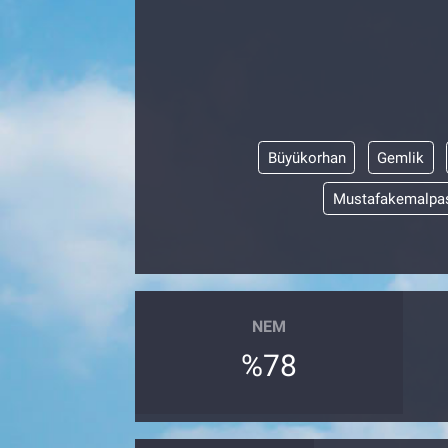
Büyükorhan
Gemlik
Mustafakemalpa
NEM
%78