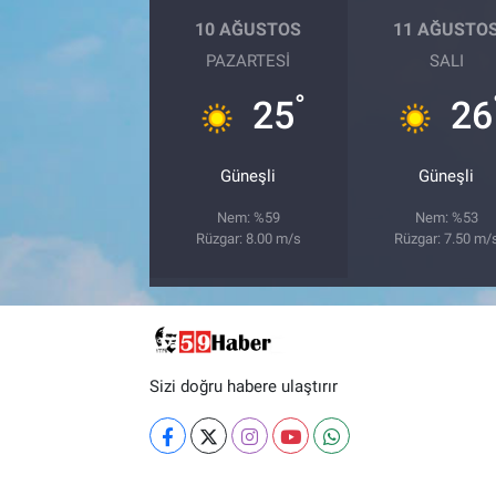
10 AĞUSTOS
11 AĞUSTO
PAZARTESI
SALI
°
25
26
Güneşli
Güneşli
Nem: %59
Nem: %53
Rüzgar: 8.00 m/s
Rüzgar: 7.50 m/
Sizi doğru habere ulaştırır