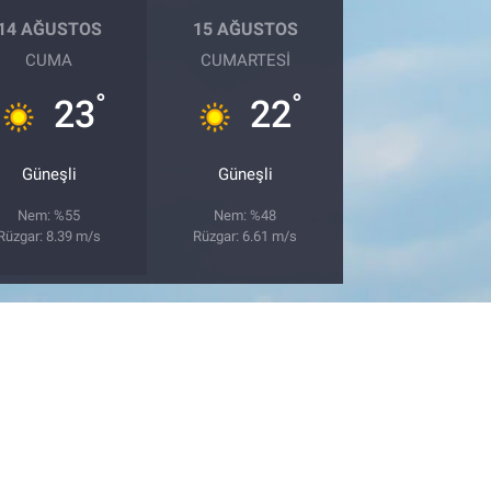
14 AĞUSTOS
15 AĞUSTOS
CUMA
CUMARTESI
°
°
23
22
Güneşli
Güneşli
Nem: %55
Nem: %48
Rüzgar: 8.39 m/s
Rüzgar: 6.61 m/s