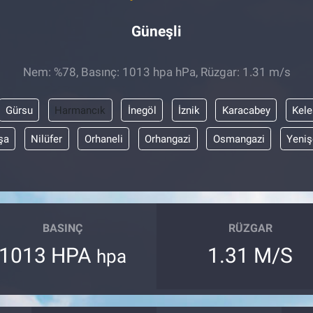
Güneşli
Nem: %78, Basınç: 1013 hpa hPa, Rüzgar: 1.31 m/s
Gürsu
Harmancık
İnegöl
İznik
Karacabey
Kele
şa
Nilüfer
Orhaneli
Orhangazi
Osmangazi
Yeniş
BASINÇ
RÜZGAR
1013 HPA
1.31 M/S
hpa