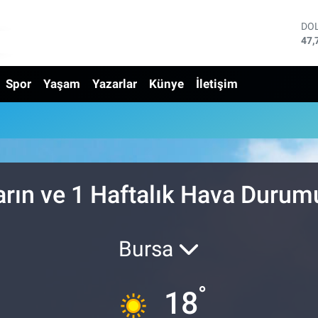
DO
47,
EU
55,
Spor
Yaşam
Yazarlar
Künye
İletişim
ST
64,
GR
666
Bİ
13.
BI
64.
arın ve 1 Haftalık Hava Durum
Bursa
°
18