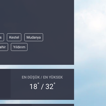
s
Kestel
Mudanya
ehir
Yıldırım
EN DÜŞÜK / EN YÜKSEK
°
°
18
/ 32