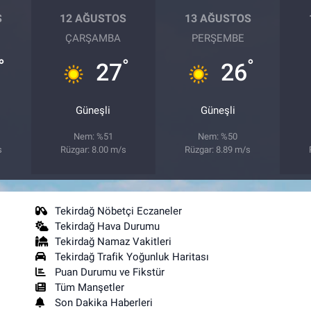
S
12 AĞUSTOS
13 AĞUSTOS
ÇARŞAMBA
PERŞEMBE
°
°
°
27
26
Güneşli
Güneşli
Nem: %51
Nem: %50
s
Rüzgar: 8.00 m/s
Rüzgar: 8.89 m/s
Tekirdağ Nöbetçi Eczaneler
Tekirdağ Hava Durumu
Tekirdağ Namaz Vakitleri
Tekirdağ Trafik Yoğunluk Haritası
Puan Durumu ve Fikstür
Tüm Manşetler
Son Dakika Haberleri