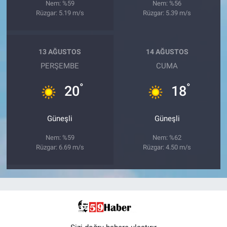
Nem: %59
Nem: %56
Rüzgar: 5.19 m/s
Rüzgar: 5.39 m/s
13 AĞUSTOS
14 AĞUSTOS
PERŞEMBE
CUMA
°
°
20
18
Güneşli
Güneşli
Nem: %59
Nem: %62
Rüzgar: 6.69 m/s
Rüzgar: 4.50 m/s