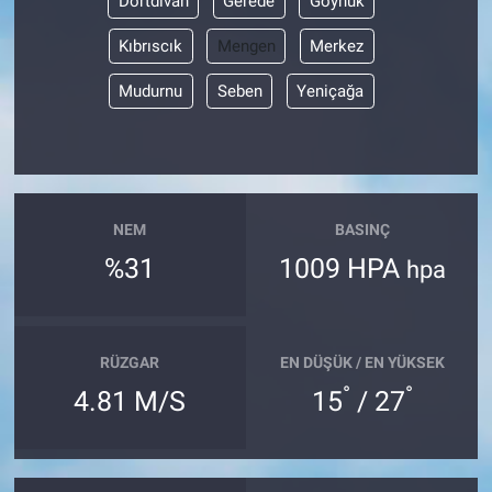
Dörtdivan
Gerede
Göynük
Kıbrıscık
Mengen
Merkez
Mudurnu
Seben
Yeniçağa
NEM
BASINÇ
%31
1009 HPA
hpa
RÜZGAR
EN DÜŞÜK / EN YÜKSEK
°
°
4.81 M/S
15
/ 27