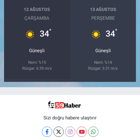
12 AĞUSTOS
13 AĞUSTOS
ÇARŞAMBA
PERŞEMBE
°
°
34
34
Güneşli
Güneşli
Nem: %15
Nem: %14
Rüzgar: 6.39 m/s
Rüzgar: 3.31 m/s
Sizi doğru habere ulaştırır