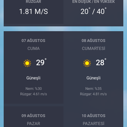
RÜZGAR
EN DÜŞÜK / EN YÜKSEK
°
°
1.81 M/S
20
/ 40
07 AĞUSTOS
08 AĞUSTOS
CUMA
CUMARTESI
°
°
29
28
Güneşli
Güneşli
Nem: %30
Nem: %35
Rüzgar: 4.61 m/s
Rüzgar: 4.81 m/s
09 AĞUSTOS
10 AĞUSTOS
PAZAR
PAZARTESI