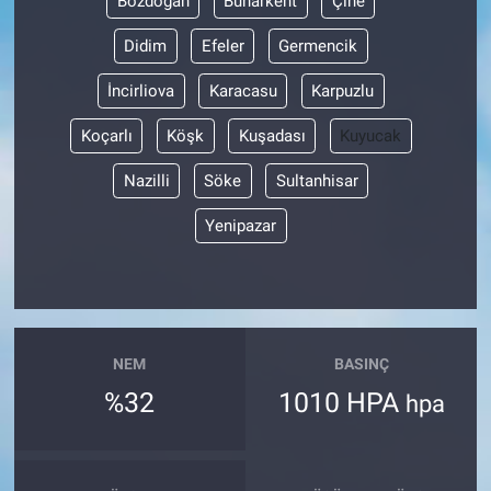
Bozdoğan
Buharkent
Çine
Didim
Efeler
Germencik
İncirliova
Karacasu
Karpuzlu
Koçarlı
Köşk
Kuşadası
Kuyucak
Nazilli
Söke
Sultanhisar
Yenipazar
NEM
BASINÇ
%32
1010 HPA
hpa