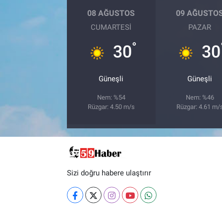
08 AĞUSTOS
09 AĞUSTO
CUMARTESI
PAZAR
°
30
30
Güneşli
Güneşli
Nem: %54
Nem: %46
Rüzgar: 4.50 m/s
Rüzgar: 4.61 m/
Sizi doğru habere ulaştırır