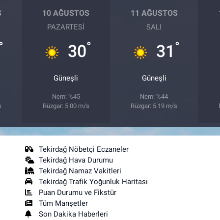
S
10 AĞUSTOS
11 AĞUSTOS
PAZARTESI
SALI
°
°
°
30
31
Güneşli
Güneşli
Nem: %45
Nem: %44
s
Rüzgar: 5.00 m/s
Rüzgar: 5.19 m/s
Tekirdağ Nöbetçi Eczaneler
Tekirdağ Hava Durumu
Tekirdağ Namaz Vakitleri
Tekirdağ Trafik Yoğunluk Haritası
Puan Durumu ve Fikstür
Tüm Manşetler
Son Dakika Haberleri