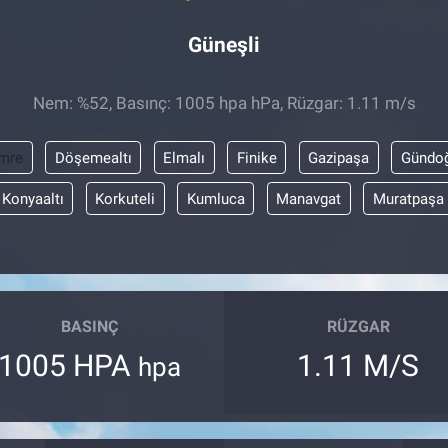
Güneşli
Nem: %52, Basınç: 1005 hpa hPa, Rüzgar: 1.11 m/s
mre
Döşemealtı
Elmalı
Finike
Gazipaşa
Gündo
Konyaaltı
Korkuteli
Kumluca
Manavgat
Muratpaşa
BASINÇ
RÜZGAR
1005 HPA
1.11 M/S
hpa