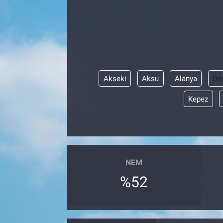
Akseki
Aksu
Alanya
De
Kepez
NEM
%52