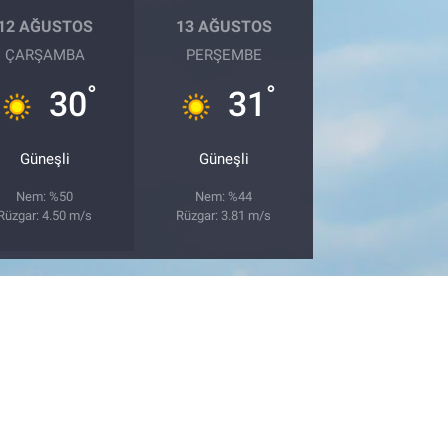
12 AĞUSTOS
13 AĞUSTOS
ÇARŞAMBA
PERŞEMBE
°
°
30
31
Güneşli
Güneşli
Nem: %50
Nem: %44
Rüzgar: 4.50 m/s
Rüzgar: 3.81 m/s