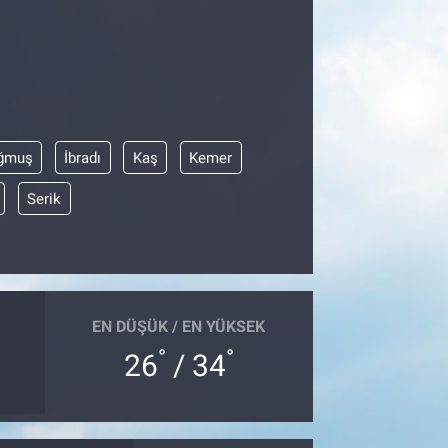
ğmuş
İbradı
Kaş
Kemer
Serik
EN DÜŞÜK / EN YÜKSEK
°
°
26
/ 34