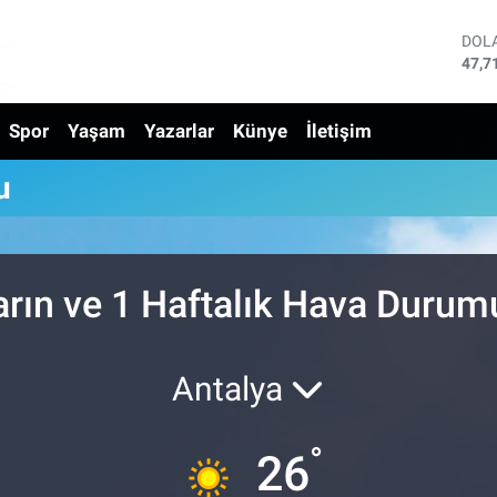
DOL
47,7
EUR
55,0
Spor
Yaşam
Yazarlar
Künye
İletişim
STE
64,2
GRA
u
6510
BİS
13.7
BIT
64.2
arın ve 1 Haftalık Hava Durum
Antalya
°
26