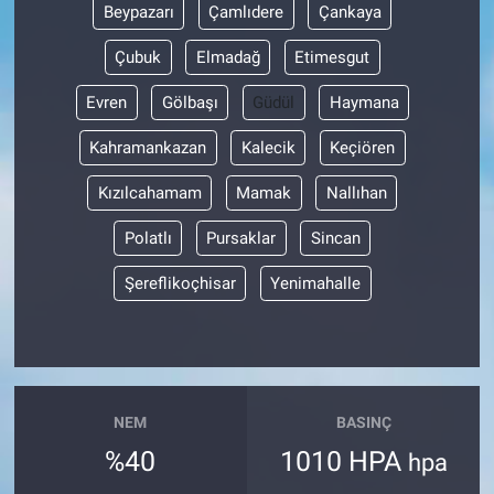
Beypazarı
Çamlıdere
Çankaya
Çubuk
Elmadağ
Etimesgut
Evren
Gölbaşı
Güdül
Haymana
Kahramankazan
Kalecik
Keçiören
Kızılcahamam
Mamak
Nallıhan
Polatlı
Pursaklar
Sincan
Şereflikoçhisar
Yenimahalle
NEM
BASINÇ
%40
1010 HPA
hpa