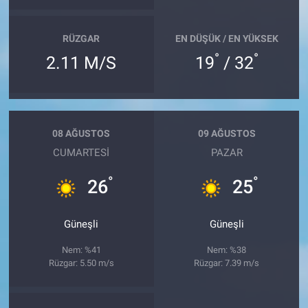
RÜZGAR
EN DÜŞÜK / EN YÜKSEK
°
°
2.11 M/S
19
/ 32
08 AĞUSTOS
09 AĞUSTOS
CUMARTESI
PAZAR
°
°
26
25
Güneşli
Güneşli
Nem: %41
Nem: %38
Rüzgar: 5.50 m/s
Rüzgar: 7.39 m/s