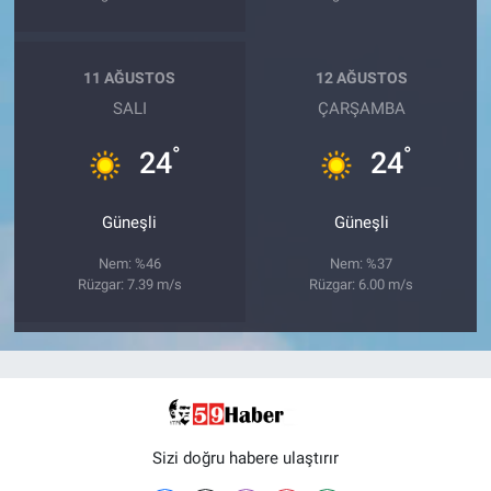
11 AĞUSTOS
12 AĞUSTOS
SALI
ÇARŞAMBA
°
°
24
24
Güneşli
Güneşli
Nem: %46
Nem: %37
Rüzgar: 7.39 m/s
Rüzgar: 6.00 m/s
Sizi doğru habere ulaştırır