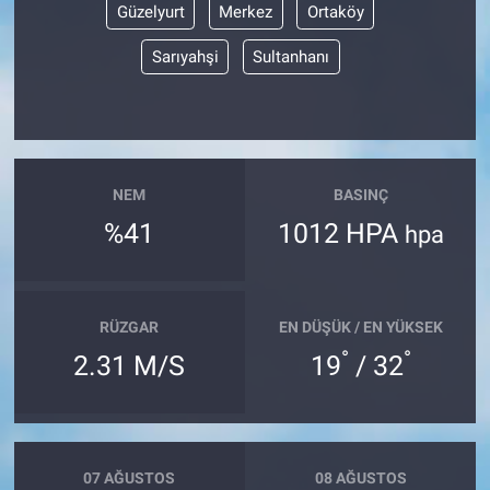
Güzelyurt
Merkez
Ortaköy
Sarıyahşi
Sultanhanı
NEM
BASINÇ
%41
1012 HPA
hpa
RÜZGAR
EN DÜŞÜK / EN YÜKSEK
°
°
2.31 M/S
19
/ 32
07 AĞUSTOS
08 AĞUSTOS