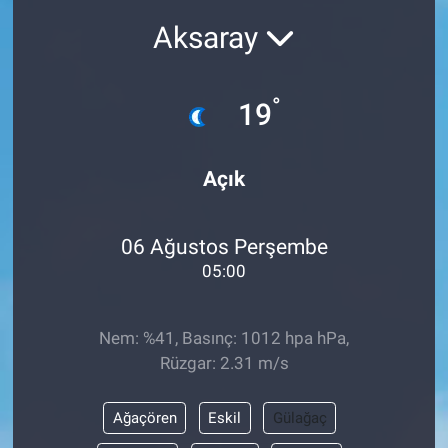
Aksaray
°
19
Açık
06 Ağustos Perşembe
05:00
Nem: %41, Basınç: 1012 hpa hPa,
Rüzgar: 2.31 m/s
Ağaçören
Eskil
Gülağaç