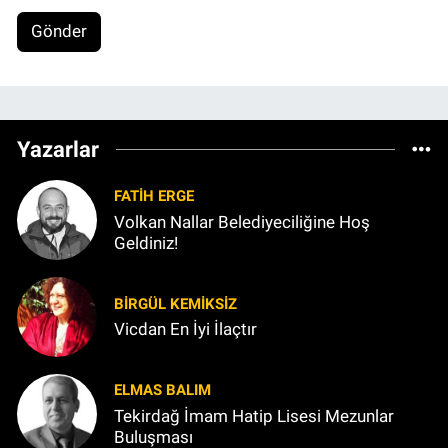
Gönder
Yazarlar
FATIH ERGE
Volkan Nallar Belediyeciliğine Hoş
Geldiniz!
BIRGÜL KEMİKSİZ
Vicdan En İyi İlaçtır
ELMAS BALIM
Tekirdağ İmam Hatip Lisesi Mezunlar
Buluşması