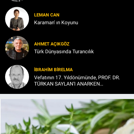
LEMAN CAN
Karaman' ın Koyunu
AHMET AÇIKGÖZ
Türk Dünyasında Turancılık
İBRAHIM BİRELMA
Vefatının 17. Yıldönümünde, PROF. DR.
TÜRKAN SAYLAN’I ANARKEN…