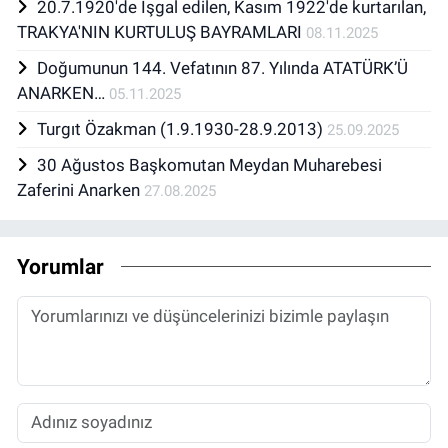
20.7.1920'de İşgal edilen, Kasım 1922'de kurtarılan,
TRAKYA'NIN KURTULUŞ BAYRAMLARI
08.11.2025
Doğumunun 144. Vefatının 87. Yılında ATATÜRK’Ü
ANARKEN…
05.11.2025
Turgıt Özakman (1.9.1930-28.9.2013)
25.09.2025
30 Ağustos Başkomutan Meydan Muharebesi
Zaferini Anarken
27.08.2025
Yorumlar