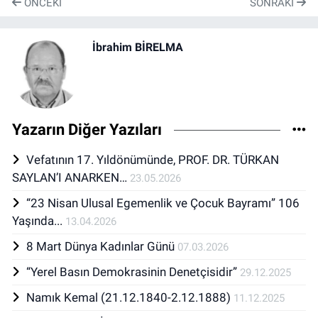
ÖNCEKI
SONRAKI
İbrahim BİRELMA
Yazarın Diğer Yazıları
Vefatının 17. Yıldönümünde, PROF. DR. TÜRKAN
SAYLAN’I ANARKEN…
23.05.2026
“23 Nisan Ulusal Egemenlik ve Çocuk Bayramı” 106
Yaşında...
13.04.2026
8 Mart Dünya Kadınlar Günü
07.03.2026
“Yerel Basın Demokrasinin Denetçisidir”
29.12.2025
Namık Kemal (21.12.1840-2.12.1888)
11.12.2025