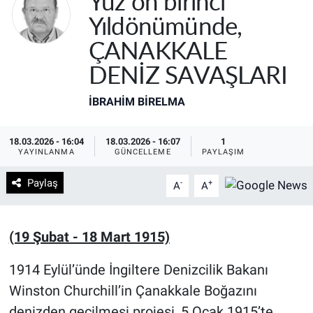
Yüz on birinci
Yıldönümünde,
ÇANAKKALE
DENİZ SAVAŞLARI
İBRAHIM BİRELMA
18.03.2026 - 16:04
18.03.2026 - 16:07
1
YAYINLANMA
GÜNCELLEME
PAYLAŞIM
Paylaş
-
+
A
A
(19 Şubat - 18 Mart 1915)
1914 Eylül’ünde İngiltere Denizcilik Bakanı
Winston Churchill’in Çanakkale Boğazını
denizden geçilmesi projesi, 5 Ocak 1915’te